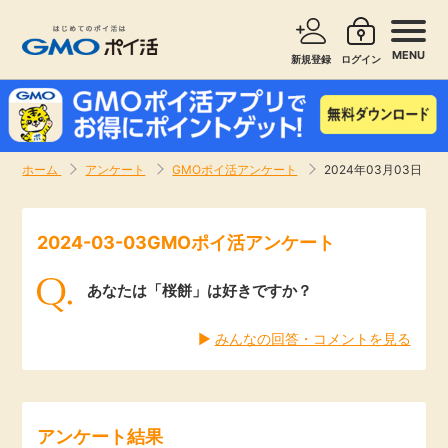
MENU
新規登録
ログイン
サービスで探す
ショッピングで探す
ホーム
アンケート
GMOポイ活アンケート
2024年03月03日
お知らせ
旅行・レンタカー
2024-03-03GMOポイ活アンケート
新着
無料サービス
あなたは「桜餅」は好きですか？
高還元
エンタメ
▶︎
みんなの回答・コメントを見る
無料
クレジットカード
暮らし
即日還元
アンケート結果