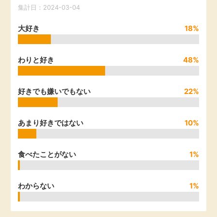
集計日：2024-03-04
引っ越し
アンケート
大好き
18%
買取・査定
ゲーム
わりと好き
48%
学び
買い物
好きでも嫌いでもない
22%
進学・教育
モニター
美容・健康
あまり好きではない
10%
ポイ活お得情報
月額有料サービス
食べたことがない
1%
お友達紹介
銀行・金融・投資
わからない
1%
家計の固定費
カード比較