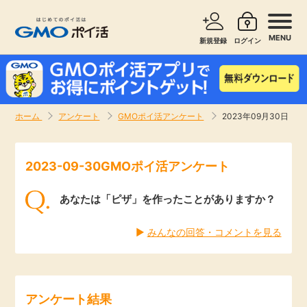
MENU
新規登録
ログイン
サービスで探す
ショッピングで探す
ホーム
アンケート
GMOポイ活アンケート
2023年09月30日
お知らせ
旅行・レンタカー
2023-09-30GMOポイ活アンケート
新着
無料サービス
あなたは「ピザ」を作ったことがありますか？
高還元
エンタメ
▶︎
みんなの回答・コメントを見る
無料
クレジットカード
暮らし
即日還元
アンケート結果