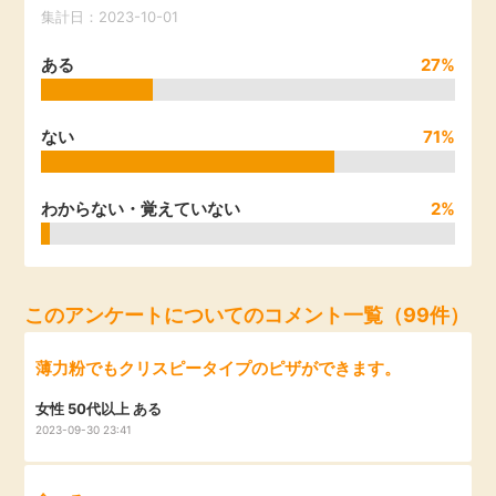
集計日：2023-10-01
引っ越し
アンケート
ある
27%
買取・査定
ゲーム
ない
71%
学び
買い物
わからない・覚えていない
2%
進学・教育
モニター
美容・健康
このアンケートについてのコメント一覧（99件）
ポイ活お得情報
月額有料サービス
薄力粉でもクリスピータイプのピザができます。
お友達紹介
銀行・金融・投資
女性 50代以上 ある
2023-09-30 23:41
家計の固定費
カード比較