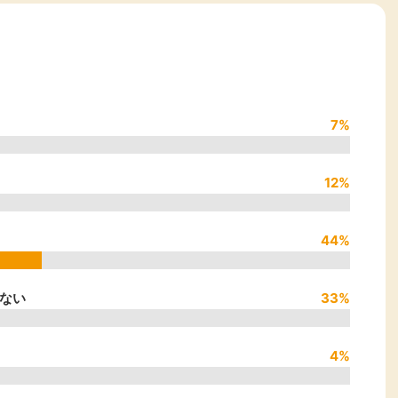
楽天ビューティ
楽天24
楽天トラベル
楽天ブックス
即日還元
購入額の0.7%P
購入額の1%P
購入額の1%P
購入額の1%P
7%
ポイ活
お得情報
（貯ま
サービス
12%
44%
ない
33%
4%