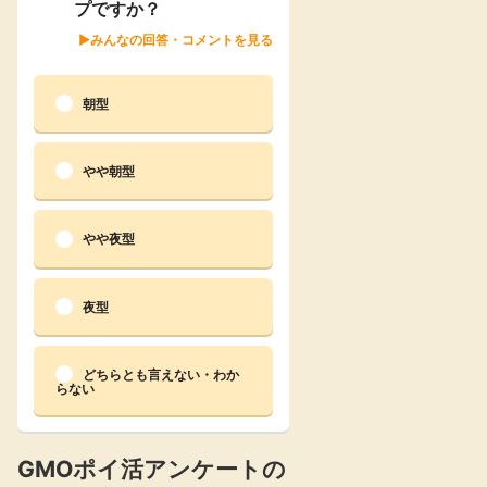
プですか？
楽天toto【無料利
楽天レシピ
みんなの回答・コメントを見る
用登録】
アンケート
レシ活
朝型
100P
140P
やや朝型
ポイント
キャンペーン
情報
る・使えるお店）
やや夜型
夜型
どちらとも言えない・わか
らない
GMOポイ活アンケートの