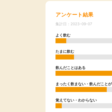
Rakuten Fashion
楽天証券
（楽天ファッショ
ン）
アンケート結果
集計日：2023-09-07
340P
よく飲む
購入額の3.5%P
その他の楽天
たまに飲む
飲んだことはある
まったく飲まない・飲んだことが
覚えてない・わからない