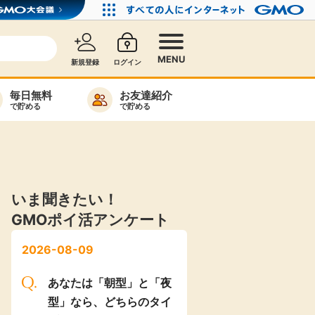
MENU
新規登録
ログイン
毎日無料
お友達紹介
で貯める
で貯める
カード比較
毎日ゲット
特集一覧
いま聞きたい！
GMOポイ活アンケート
ヘルプセンター
リーから検索
2026-08-09
あなたは「朝型」と「夜
型」なら、どちらのタイ
高還元
無料