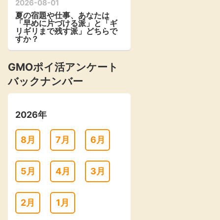
2026-08-01
夏の宿題や仕事、あなたは
「早めに片づける派」と「ギ
リギリまで残す派」どちらで
すか？
GMOポイ活アンケート
バックナンバー
2026年
8月
7月
6月
5月
4月
3月
2月
1月