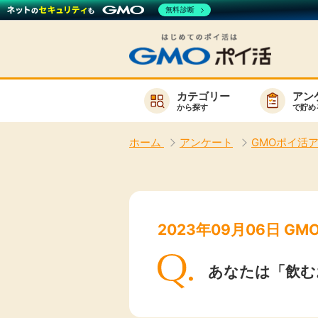
無料診断
カテゴリー
アン
から探す
で貯め
お知らせ
ホーム
アンケート
GMOポイ活
新着
キーワード
高還元
無料
2023年09月06日 
サービスか
あなたは「飲む
楽天サービス一覧