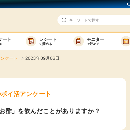
ケート
レシート
モニター
る
で貯める
で貯める
即日還元
モニター
アンケート
2023年09月06日
アンケート
お友達紹介
で検索
ゲーム
ポイ活お得情報
買い物
GMOポイ活の使い方
GMOポイ活アンケート
ら検索
カテゴ
お酢」を飲んだことがありますか？
新着