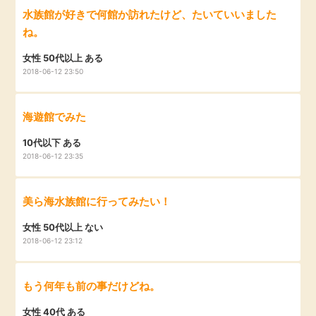
水族館が好きで何館か訪れたけど、たいていいました
毎日ゲット
ね。
特集一覧
女性 50代以上 ある
2018-06-12 23:50
GMOポイ活の使い方
海遊館でみた
10代以下 ある
ヘルプセンター
2018-06-12 23:35
美ら海水族館に行ってみたい！
女性 50代以上 ない
2018-06-12 23:12
もう何年も前の事だけどね。
女性 40代 ある