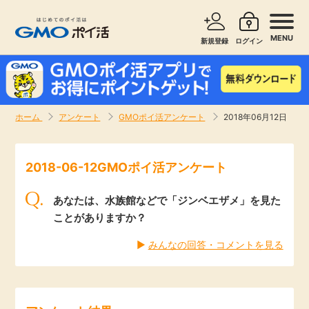
MENU
新規登録
ログイン
サービスで探す
ショッピングで探す
ホーム
アンケート
GMOポイ活アンケート
2018年06月12日
お知らせ
旅行・レンタカー
2018-06-12GMOポイ活アンケート
新着
無料サービス
あなたは、水族館などで「ジンベエザメ」を見た
高還元
エンタメ
ことがありますか？
▶︎
みんなの回答・コメントを見る
無料
クレジットカード
暮らし
即日還元