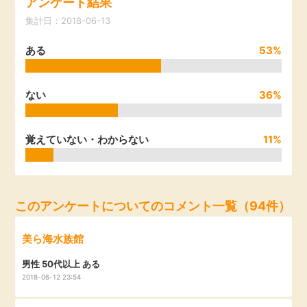
アンケート結果
引っ越し
集計日：2018-06-13
アンケート
ある
53%
買取・査定
ゲーム
学び
ない
36%
買い物
進学・教育
覚えていない・わからない
11%
モニター
美容・健康
ポイ活お得情報
月額有料サービス
このアンケートについてのコメント一覧（94件）
お友達紹介
美ら海水族館
銀行・金融・投資
男性 50代以上 ある
家計の固定費
2018-06-12 23:54
カード比較