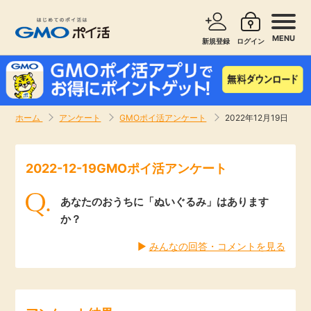
MENU
新規登録
ログイン
サービスで探す
ショッピングで探す
ホーム
アンケート
GMOポイ活アンケート
2022年12月19日
お知らせ
旅行・レンタカー
2022-12-19GMOポイ活アンケート
新着
無料サービス
あなたのおうちに「ぬいぐるみ」はあります
高還元
エンタメ
か？
▶︎
みんなの回答・コメントを見る
無料
クレジットカード
暮らし
即日還元