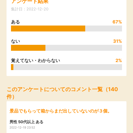
アンケート結果
引っ越し
集計日：2022-12-20
アンケート
ある
67%
買取・査定
ゲーム
学び
ない
31%
買い物
進学・教育
覚えてない・わからない
2%
モニター
美容・健康
ポイ活お得情報
月額有料サービス
このアンケートについてのコメント一覧（140
件）
お友達紹介
銀行・金融・投資
景品でもらって箱からまだ出していないのが３個。
家計の固定費
カード比較
男性 50代以上 ある
2022-12-19 23:52