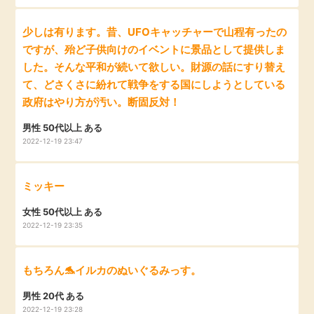
毎日ゲット
少しは有ります。昔、UFOキャッチャーで山程有ったの
ですが、殆ど子供向けのイベントに景品として提供しま
特集一覧
した。そんな平和が続いて欲しい。財源の話にすり替え
て、どさくさに紛れて戦争をする国にしようとしている
GMOポイ活の使い方
政府はやり方が汚い。断固反対！
男性 50代以上 ある
ヘルプセンター
2022-12-19 23:47
ミッキー
女性 50代以上 ある
2022-12-19 23:35
もちろん🐬イルカのぬいぐるみっす。
男性 20代 ある
2022-12-19 23:28