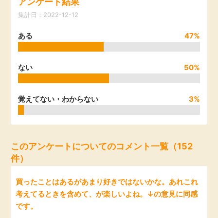
アンケート結果
引っ越し
集計日：2022-12-12
アンケート
ある
47%
買取・査定
ゲーム
学び
ない
50%
買い物
進学・教育
覚えてない・わからない
3%
モニター
美容・健康
ポイ活お得情報
月額有料サービス
このアンケートについてのコメント一覧（152
件）
お友達紹介
銀行・金融・投資
買ったことはあるがあまり好きではないかな。あれこれ
考えてるときを含めて、が楽しいよね。↓の意見に同感
家計の固定費
カード比較
です。