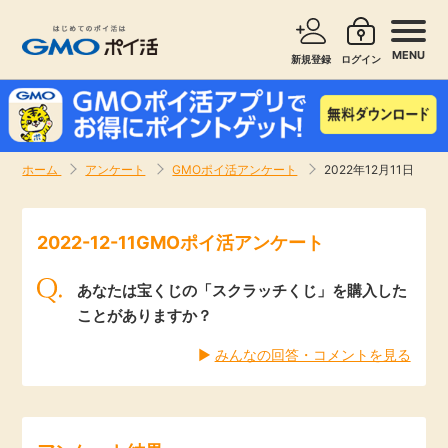
MENU
新規登録
ログイン
サービスで探す
ショッピングで探す
ホーム
アンケート
GMOポイ活アンケート
2022年12月11日
お知らせ
旅行・レンタカー
2022-12-11GMOポイ活アンケート
新着
無料サービス
あなたは宝くじの「スクラッチくじ」を購入した
高還元
エンタメ
ことがありますか？
▶︎
みんなの回答・コメントを見る
無料
クレジットカード
暮らし
即日還元