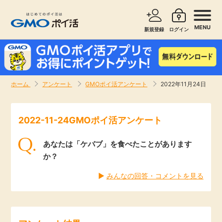
MENU
新規登録
ログイン
サービスで探す
ショッピングで探す
ホーム
アンケート
GMOポイ活アンケート
2022年11月24日
お知らせ
旅行・レンタカー
2022-11-24GMOポイ活アンケート
新着
無料サービス
あなたは「ケバブ」を食べたことがあります
高還元
エンタメ
か？
▶︎
みんなの回答・コメントを見る
無料
クレジットカード
暮らし
即日還元