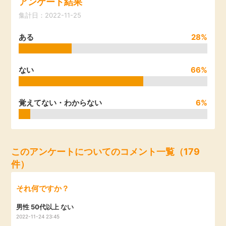
アンケート結果
引っ越し
集計日：2022-11-25
アンケート
ある
28%
買取・査定
ゲーム
学び
ない
66%
買い物
進学・教育
覚えてない・わからない
6%
モニター
美容・健康
ポイ活お得情報
月額有料サービス
このアンケートについてのコメント一覧（179
件）
お友達紹介
銀行・金融・投資
それ何ですか？
家計の固定費
カード比較
男性 50代以上 ない
2022-11-24 23:45