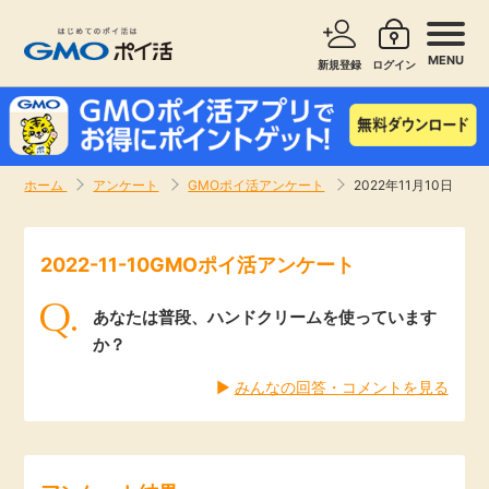
MENU
新規登録
ログイン
サービスで探す
ショッピングで探す
ホーム
アンケート
GMOポイ活アンケート
2022年11月10日
お知らせ
旅行・レンタカー
2022-11-10GMOポイ活アンケート
新着
無料サービス
あなたは普段、ハンドクリームを使っています
高還元
エンタメ
か？
▶︎
みんなの回答・コメントを見る
無料
クレジットカード
暮らし
即日還元