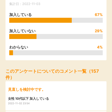
集計日：2022-11-03
引っ越し
アンケート
加入している
67%
買取・査定
ゲーム
加入していない
29%
学び
買い物
わからない
4%
進学・教育
モニター
美容・健康
このアンケートについてのコメント一覧（157
ポイ活お得情報
月額有料サービス
件）
お友達紹介
銀行・金融・投資
見直しを検討中です。
女性 10代以下 加入している
家計の固定費
カード比較
2022-11-02 23:54