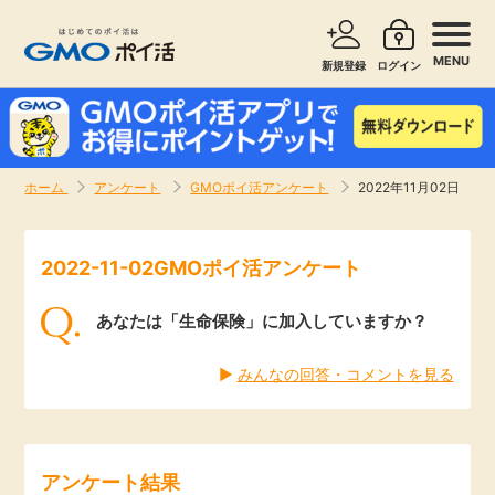
MENU
新規登録
ログイン
サービスで探す
ショッピングで探す
ホーム
アンケート
GMOポイ活アンケート
2022年11月02日
お知らせ
旅行・レンタカー
2022-11-02GMOポイ活アンケート
新着
無料サービス
あなたは「生命保険」に加入していますか？
高還元
エンタメ
▶︎
みんなの回答・コメントを見る
無料
クレジットカード
暮らし
即日還元
アンケート結果