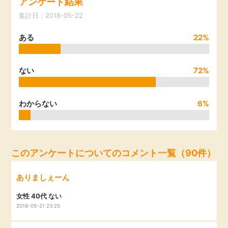
アンケート結果
引っ越し
集計日：2018-05-22
アンケート
ある
22%
買取・査定
ゲーム
学び
ない
72%
買い物
進学・教育
わからない
6%
モニター
美容・健康
ポイ活お得情報
月額有料サービス
このアンケートについてのコメント一覧（90件）
お友達紹介
ありましぇーん
銀行・金融・投資
女性 40代 ない
家計の固定費
2018-05-21 23:25
カード比較