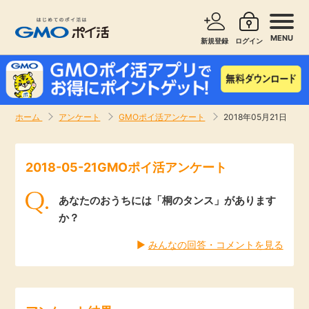
MENU
新規登録
ログイン
サービスで探す
ショッピングで探す
ホーム
アンケート
GMOポイ活アンケート
2018年05月21日
お知らせ
旅行・レンタカー
2018-05-21GMOポイ活アンケート
新着
無料サービス
あなたのおうちには「桐のタンス」があります
高還元
エンタメ
か？
▶︎
みんなの回答・コメントを見る
無料
クレジットカード
暮らし
即日還元