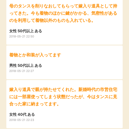
母のタンスを削りなおしてもらって嫁入り道具として持
毎日ゲット
ってきた。今も着物のほかに鍵がかかる、気密性がある
のを利用して着物以外のものも入れている。
特集一覧
女性 50代以上 ある
2018-05-21 22:50
GMOポイ活の使い方
着物とか和装が入ってます
ヘルプセンター
男性 50代以上 ある
2018-05-21 22:27
嫁入り道具で親が持たせてくれた。新婚時代の市営住宅
には一部屋使ってしまう状態だったが、今はタンスに見
合った家に納まってます。
女性 40代 ある
2018-05-21 22:23