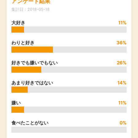
アンケート結果
引っ越し
集計日：2018-05-18
アンケート
大好き
11%
買取・査定
ゲーム
学び
わりと好き
36%
買い物
進学・教育
好きでも嫌いでもない
26%
モニター
美容・健康
あまり好きではない
14%
ポイ活お得情報
月額有料サービス
嫌い
11%
お友達紹介
銀行・金融・投資
食べたことがない
0%
家計の固定費
カード比較