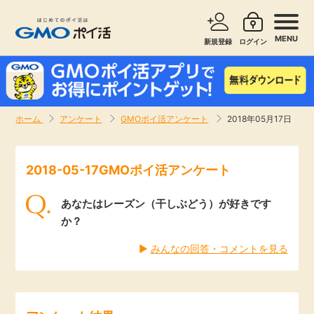
MENU
新規登録
ログイン
サービスで探す
ショッピングで探す
ホーム
アンケート
GMOポイ活アンケート
2018年05月17日
お知らせ
旅行・レンタカー
2018-05-17GMOポイ活アンケート
新着
無料サービス
あなたはレーズン（干しぶどう）が好きです
高還元
エンタメ
か？
▶︎
みんなの回答・コメントを見る
無料
クレジットカード
暮らし
即日還元