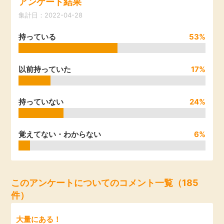
アンケート結果
引っ越し
集計日：2022-04-28
アンケート
持っている
53%
買取・査定
ゲーム
学び
以前持っていた
17%
買い物
進学・教育
持っていない
24%
モニター
美容・健康
覚えてない・わからない
6%
ポイ活お得情報
月額有料サービス
お友達紹介
銀行・金融・投資
このアンケートについてのコメント一覧（185
件）
家計の固定費
カード比較
大量にある！