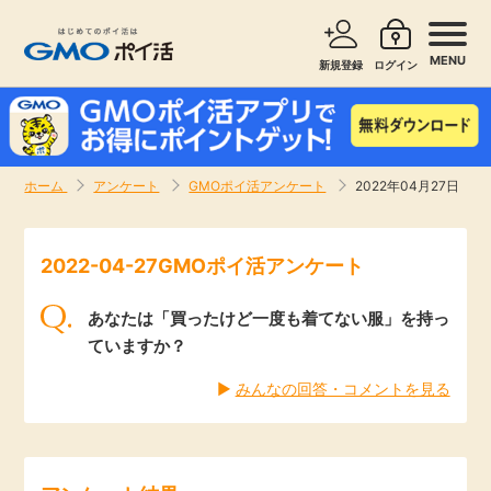
MENU
新規登録
ログイン
サービスで探す
ショッピングで探す
ホーム
アンケート
GMOポイ活アンケート
2022年04月27日
お知らせ
旅行・レンタカー
2022-04-27GMOポイ活アンケート
新着
無料サービス
あなたは「買ったけど一度も着てない服」を持っ
高還元
エンタメ
ていますか？
▶︎
みんなの回答・コメントを見る
無料
クレジットカード
暮らし
即日還元