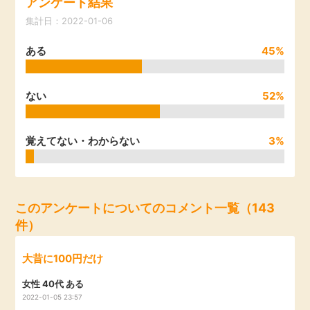
アンケート結果
引っ越し
集計日：2022-01-06
アンケート
ある
45%
買取・査定
ゲーム
学び
ない
52%
買い物
進学・教育
覚えてない・わからない
3%
モニター
美容・健康
ポイ活お得情報
月額有料サービス
このアンケートについてのコメント一覧（143
件）
お友達紹介
銀行・金融・投資
大昔に100円だけ
家計の固定費
カード比較
女性 40代 ある
2022-01-05 23:57