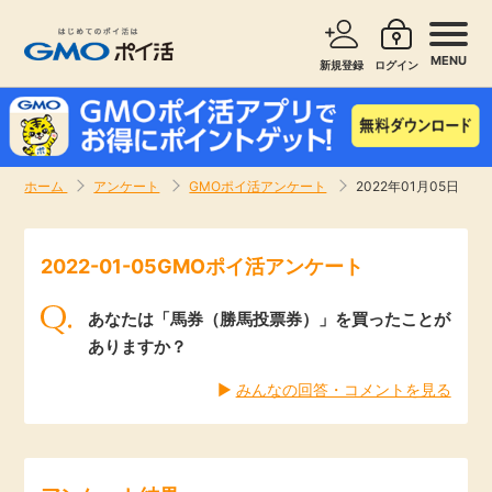
MENU
新規登録
ログイン
サービスで探す
ショッピングで探す
ホーム
アンケート
GMOポイ活アンケート
2022年01月05日
お知らせ
旅行・レンタカー
2022-01-05GMOポイ活アンケート
新着
無料サービス
あなたは「馬券（勝馬投票券）」を買ったことが
高還元
エンタメ
ありますか？
▶︎
みんなの回答・コメントを見る
無料
クレジットカード
暮らし
即日還元