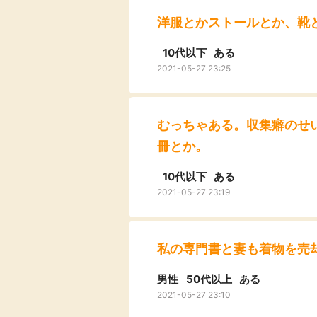
洋服とかストールとか、靴
10代以下
ある
2021-05-27 23:25
むっちゃある。収集癖のせ
冊とか。
10代以下
ある
2021-05-27 23:19
私の専門書と妻も着物を売
男性
50代以上
ある
2021-05-27 23:10