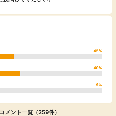
楽天ビューティ
楽天24
楽天トラベル
楽天ブックス
即日還元
購入額の0.7%P
購入額の1%P
購入額の1%P
購入額の1%P
ポイ活
お得情報
（貯ま
45%
サービス
49%
6%
コメント一覧（259件）