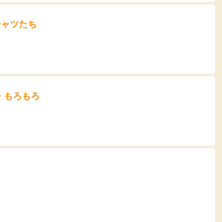
シャツたち
・もろもろ