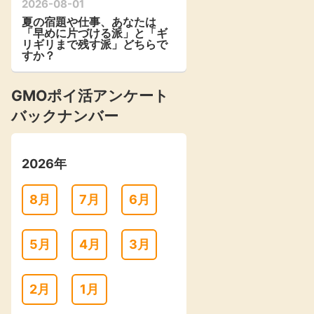
2026-08-01
夏の宿題や仕事、あなたは
「早めに片づける派」と「ギ
リギリまで残す派」どちらで
すか？
GMOポイ活アンケート
バックナンバー
2026年
8月
7月
6月
5月
4月
3月
2月
1月