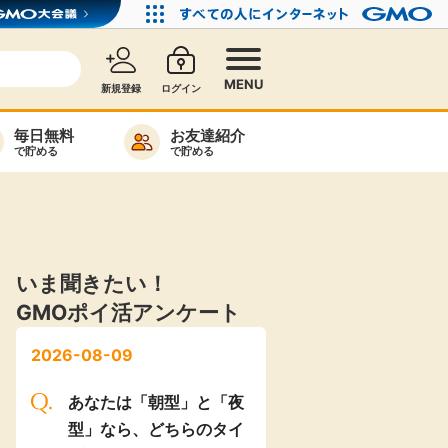
MENU
新規登録
ログイン
毎日無料
お友達紹介
で貯める
で貯める
カード比較
毎日ゲット
特集一覧
いま聞きたい！
GMOポイ活アンケート
ヘルプセンター
リーから検索
2026-08-09
あなたは「朝型」と「夜
型」なら、どちらのタイ
高還元
無料