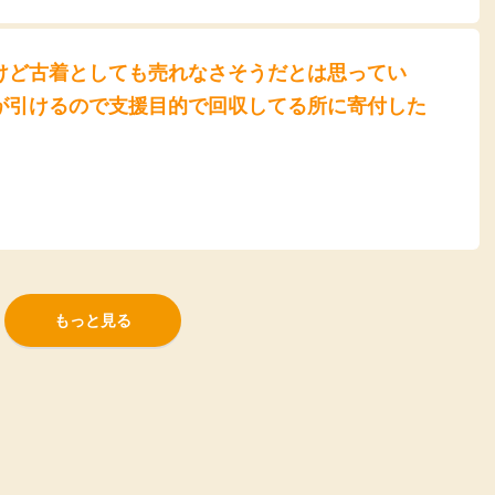
けど古着としても売れなさそうだとは思ってい
が引けるので支援目的で回収してる所に寄付した
。
もっと見る