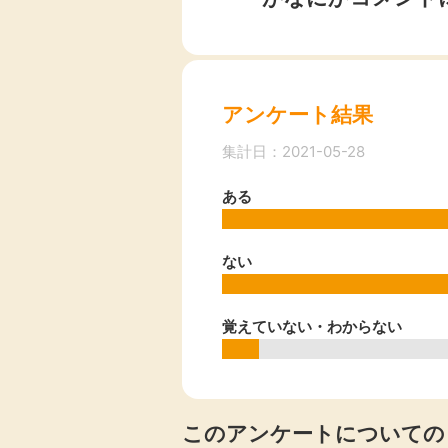
Rakuten Fashion
楽天証券
（楽天ファッショ
ン）
アンケート結果
340P
購入額の3.5%P
集計日：2021-05-28
ある
その他の楽天
ない
覚えていない・わからない
このアンケートについての