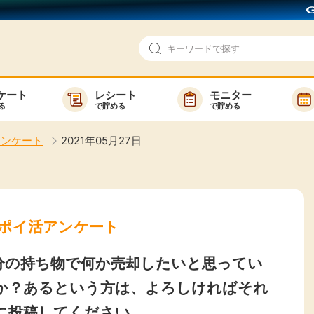
ケート
レシート
モニター
る
で貯める
で貯める
即日還元
モニター
アンケート
2021年05月27日
アンケート
お友達紹介
で検索
ゲーム
ポイ活お得情報
買い物
GMOポイ活の使い方
MOポイ活アンケート
ら検索
カテゴ
分の持ち物で何か売却したいと思ってい
か？あるという方は、よろしければそれ
新着
に投稿してください。