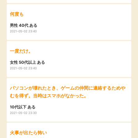
毎日ゲット
何度も
特集一覧
男性 40代 ある
2021-05-02 23:40
GMOポイ活の使い方
一度だけ。
女性 50代以上 ある
ヘルプセンター
2021-05-02 23:40
パソコンが壊れたとき、ゲームの仲間に連絡するためや
むを得ず。当時はスマホがなかった。
10代以下 ある
2021-05-02 23:30
火事が出たら怖い