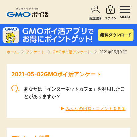
MENU
新規登録
ログイン
サービスで探す
ショッピングで探す
ホーム
アンケート
GMOポイ活アンケート
2021年05月02日
お知らせ
旅行・レンタカー
2021-05-02GMOポイ活アンケート
新着
無料サービス
あなたは「インターネットカフェ」を利用したこ
高還元
エンタメ
とがありますか？
▶︎
みんなの回答・コメントを見る
無料
クレジットカード
暮らし
即日還元