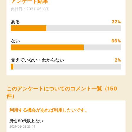
アンケート結果
引っ越し
集計日：2021-05-03
アンケート
ある
32%
買取・査定
ゲーム
学び
ない
66%
買い物
進学・教育
覚えていない・わからない
2%
モニター
美容・健康
ポイ活お得情報
月額有料サービス
このアンケートについてのコメント一覧（150
件）
お友達紹介
銀行・金融・投資
利用する機会があれば利用したいです。
家計の固定費
カード比較
男性 50代以上 ない
2021-05-02 23:44