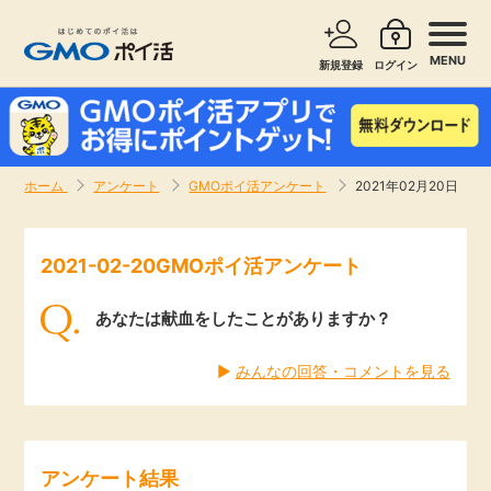
MENU
新規登録
ログイン
サービスで探す
ショッピングで探す
ホーム
アンケート
GMOポイ活アンケート
2021年02月20日
お知らせ
旅行・レンタカー
2021-02-20GMOポイ活アンケート
新着
無料サービス
あなたは献血をしたことがありますか？
高還元
エンタメ
▶︎
みんなの回答・コメントを見る
無料
クレジットカード
暮らし
即日還元
アンケート結果