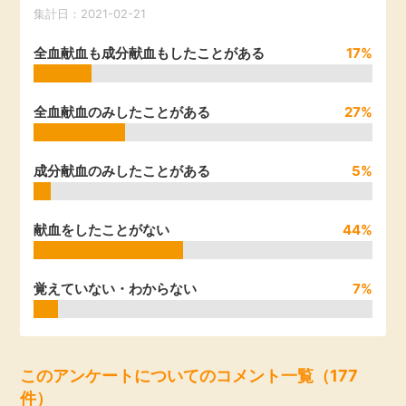
集計日：2021-02-21
引っ越し
アンケート
全血献血も成分献血もしたことがある
17%
買取・査定
ゲーム
全血献血のみしたことがある
27%
学び
買い物
成分献血のみしたことがある
5%
進学・教育
モニター
美容・健康
献血をしたことがない
44%
ポイ活お得情報
月額有料サービス
覚えていない・わからない
7%
お友達紹介
銀行・金融・投資
家計の固定費
カード比較
このアンケートについてのコメント一覧（177
件）