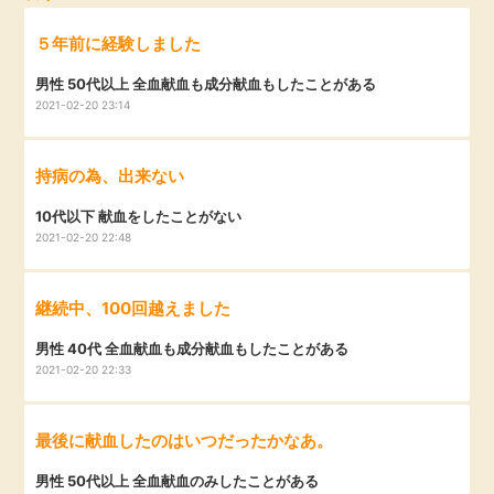
毎日ゲット
５年前に経験しました
男性 50代以上 全血献血も成分献血もしたことがある
特集一覧
2021-02-20 23:14
GMOポイ活の使い方
持病の為、出来ない
10代以下 献血をしたことがない
ヘルプセンター
2021-02-20 22:48
継続中、100回越えました
男性 40代 全血献血も成分献血もしたことがある
2021-02-20 22:33
最後に献血したのはいつだったかなあ。
男性 50代以上 全血献血のみしたことがある