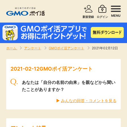
MENU
新規登録
ログイン
サービスで探す
ショッピングで探す
ホーム
アンケート
GMOポイ活アンケート
2021年02月12日
お知らせ
旅行・レンタカー
2021-02-12GMOポイ活アンケート
新着
無料サービス
あなたは「自分の名前の由来」を親などから聞い
高還元
エンタメ
たことがありますか？
▶︎
みんなの回答・コメントを見る
無料
クレジットカード
暮らし
即日還元