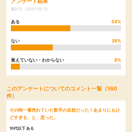
アンケート結果
引っ越し
集計日：2021-02-13
アンケート
ある
54%
買取・査定
ゲーム
学び
ない
38%
買い物
進学・教育
覚えていない・わからない
8%
モニター
美容・健康
ポイ活お得情報
月額有料サービス
このアンケートについてのコメント一覧（160
件）
お友達紹介
銀行・金融・投資
その時一番売れていた歌手の名前だった！あまりにもひ
どすぎる、と、思った。
家計の固定費
カード比較
10代以下 ある