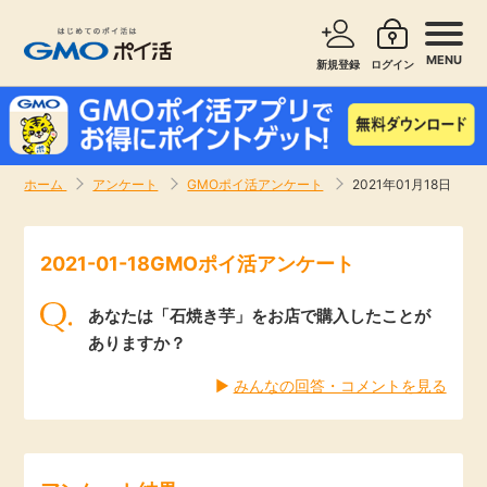
MENU
新規登録
ログイン
サービスで探す
ショッピングで探す
ホーム
アンケート
GMOポイ活アンケート
2021年01月18日
お知らせ
旅行・レンタカー
2021-01-18GMOポイ活アンケート
新着
無料サービス
あなたは「石焼き芋」をお店で購入したことが
高還元
エンタメ
ありますか？
▶︎
みんなの回答・コメントを見る
無料
クレジットカード
暮らし
即日還元