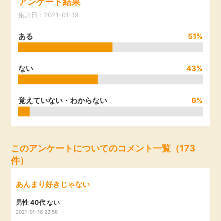
アンケート結果
引っ越し
集計日：2021-01-19
アンケート
ある
51%
買取・査定
ゲーム
学び
ない
43%
買い物
進学・教育
覚えていない・わからない
6%
モニター
美容・健康
ポイ活お得情報
月額有料サービス
このアンケートについてのコメント一覧（173
件）
お友達紹介
銀行・金融・投資
あんまり好きじゃない
家計の固定費
カード比較
男性 40代 ない
2021-01-18 23:58