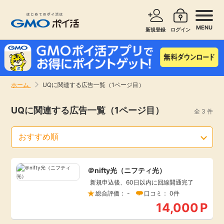
MENU
新規登録
ログイン
サービスで探す
ショッピングで探す
ホーム
UQに関連する広告一覧（1ページ目）
お知らせ
旅行・レンタカー
UQに関連する広告一覧（1ページ目）
全 3 件
新着
無料サービス
高還元
エンタメ
＠nifty光（ニフティ光）
新規申込後、60日以内に回線開通完了
無料
クレジットカード
総合評価： -
口コミ： 0件
14,000
P
暮らし
即日還元