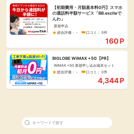
【初期費用・月額基本料0円】スマホ
引っ越し
アンケート
の通話料半額サービス「BB.exciteで
んわ」
買取・査定
新規申込
ゲーム
総合評価： -
口コミ： 0件
160
P
学び
買い物
進学・教育
BIGLOBE WiMAX +5G【PR】
WiMAX +5G 新規申し込み端末セット
モニター
総合評価： -
口コミ： 0件
美容・健康
4,344
P
ポイ活お得情報
月額有料サービス
お友達紹介
銀行・金融・投資
家計の固定費
カード比較