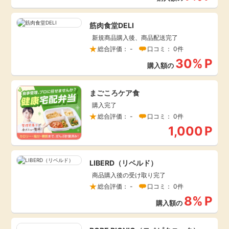
引っ越し
アンケート
筋肉食堂DELI
新規商品購入後、商品配送完了
買取・査定
総合評価： -
口コミ： 0件
ゲーム
30%
P
購入額の
学び
買い物
まごころケア食
進学・教育
購入完了
モニター
総合評価： -
口コミ： 0件
美容・健康
1,000
P
ポイ活お得情報
月額有料サービス
LIBERD（リベルド）
商品購入後の受け取り完了
お友達紹介
銀行・金融・投資
総合評価： -
口コミ： 0件
8%
P
購入額の
家計の固定費
カード比較