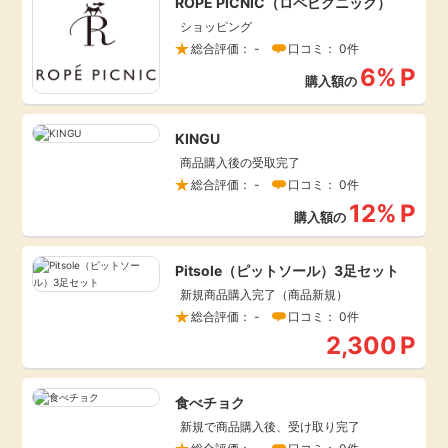
ROPE PICNIC（ロペピクニック）
毎日ゲット
ショッピング
総合評価： -
口コミ： 0件
6%
P
特集一覧
購入額の
KINGU
GMOポイ活の使い方
商品購入後の受取完了
総合評価： -
口コミ： 0件
ヘルプセンター
12%
P
購入額の
Pitsole（ピットソール）3足セット
新規商品購入完了（商品新規）
総合評価： -
口コミ： 0件
2,300
P
食べチョク
新規で商品購入後、受け取り完了