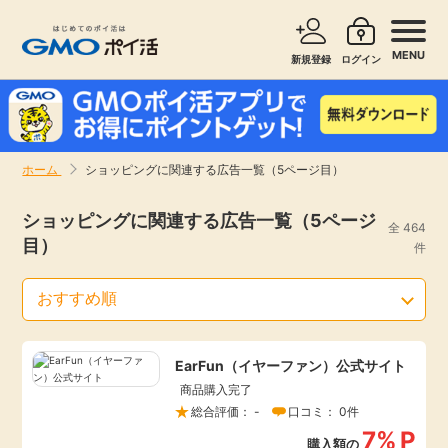
MENU
新規登録
ログイン
サービスで探す
ショッピングで探す
ホーム
ショッピングに関連する広告一覧（5ページ目）
お知らせ
旅行・レンタカー
ショッピングに関連する広告一覧（5ページ
全 464
目）
新着
件
無料サービス
高還元
エンタメ
EarFun（イヤーファン）公式サイト
無料
クレジットカード
商品購入完了
総合評価： -
口コミ： 0件
暮らし
即日還元
7%
P
購入額の