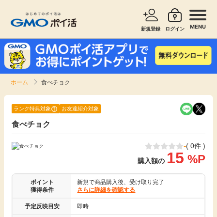
MENU
新規登録
ログイン
サービスで探す
ショッピングで探す
ホーム
食べチョク
お知らせ
旅行・レンタカー
ランク特典対象
お友達紹介対象
新着
食べチョク
無料サービス
-
( 0件 )
高還元
エンタメ
15
%P
購入額の
無料
クレジットカード
ポイント
新規で商品購入後、受け取り完了
獲得条件
さらに詳細を確認する
暮らし
予定反映目安
即時
即日還元