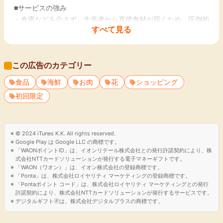
■サービスの強み
・倉庫などを介さず、生産者から直接食材が届くため、圧倒的
すべて見る
に新鮮
・個性あふれる生産者さんと直接メッセージのやりとりが可
能。
この広告のカテゴリー
生産者さんおすすめのレシピを聞くこともできます。
・市場に出回らない珍しい食材や、食べチョクでしか買えない
食品
海鮮
お肉
花
ショッピング
限定商品も販売
初回限定
© 2024 iTunes K.K. All rights reserved.
Google Play は Google LLC の商標です。
「WAONポイントID」は、イオンリテール株式会社との発行許諾契約により、株
式会社NTTカードソリューションが発行する電子マネーギフトです。
「WAON（ワオン）」は、イオン株式会社の登録商標です。
「Ponta」は、株式会社ロイヤリティ マーケティングの登録商標です。
「Pontaポイント コード」は、株式会社ロイヤリティ マーケティングとの発行
許諾契約により、株式会社NTTカードソリューションが発行するサービスです。
デジタルギフト🄬は、株式会社デジタルプラスの商標です。