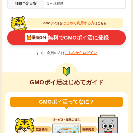
獲得予定目安
1ヶ月程度
引っ越し
アンケート
はじめて利用する方
買取・査定
GMOポイ活を
はこちら
ゲーム
無料でGMOポイ活に登録
最短1分
学び
買い物
すでに会員の方は
こちらからログイン
進学・教育
モニター
美容・健康
GMOポイ活はじめてガイド
ポイ活お得情報
月額有料サービス
GMOポイ活ってなに？
お友達紹介
銀行・金融・投資
家計の固定費
カード比較