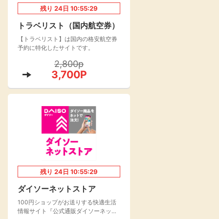
残り
24
日
10:55:28
楽天toto【無料利
楽天レシピ
用登録】
トラベリスト（国内航空券）
アンケート
レシ活
【トラベリスト】は国内の格安航空券
予約に特化したサイトです。
100P
2,800p
140P
3,700P
ポイント
キャンペーン
情報
る・使えるお店）
残り
24
日
10:55:28
ダイソーネットストア
100円ショップがお送りする快適生活
情報サイト『公式通販ダイソーネット