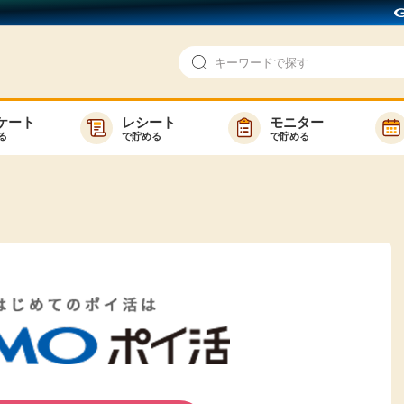
ケート
レシート
モニター
る
で貯める
で貯める
即日還元
モニター
アンケート
お友達紹介
で検索
ゲーム
ポイ活お得情報
買い物
GMOポイ活の使い方
ら検索
カテゴ
新着