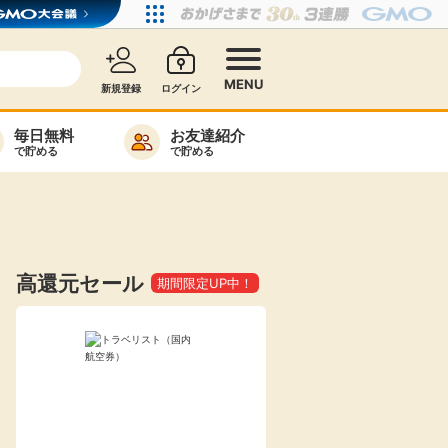
MENU
新規登録
ログイン
毎日無料
お友達紹介
で貯める
で貯める
カード比較
毎日ゲット
特集一覧
高還元セール
期間限定UP中！
ヘルプセンター
リーから検索
高還元
無料