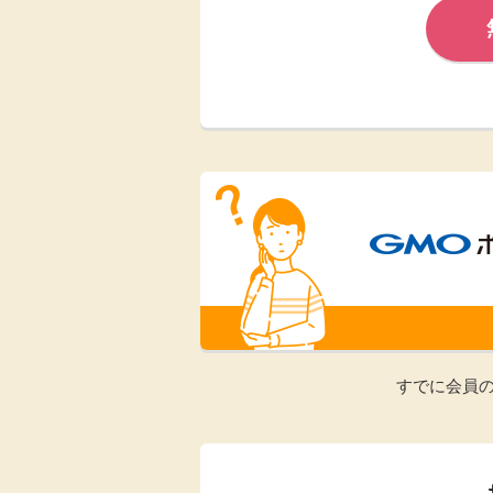
Rakuten Fashion
楽天証券
（楽天ファッショ
ン）
340P
購入額の3.5%P
その他の楽天
すでに会員