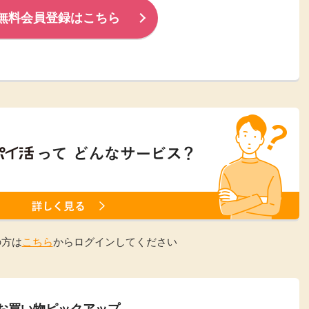
無料会員登録はこちら
楽天ビューティ
楽天24
楽天トラベル
楽天ブックス
即日還元
購入額の0.7%P
購入額の1%P
購入額の1%P
購入額の1%P
ポイ活
お得情報
（貯ま
サービス
の方は
こちら
からログインしてください
お買い物ピックアップ