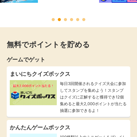
毎日ゲット
特集一覧
無料でポイントを貯める
GMOポイ活の使い方
ゲームでゲット
ヘルプセンター
まいにちクイズボックス
毎日3回開催されるクイズ大会に参加
してスタンプを集めよう！スタンプ
はクイズに正解すると獲得でき12個
集めると最大2,000ポイントが当たる
抽選に参加できるよ！
かんたんゲームボックス
100種類以上のミニゲームをプレイし