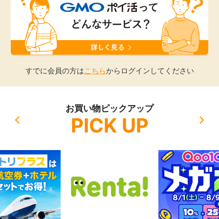
引っ越し
アンケート
買取・査定
ゲーム
学び
すでに会員の方は
こちら
からログインしてください
買い物
進学・教育
お買い物ピックアップ
モニター
PICK UP
美容・健康
ポイ活お得情報
月額有料サービス
お友達紹介
銀行・金融・投資
家計の固定費
カード比較