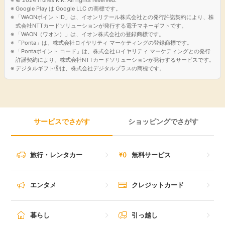
Google Play は Google LLC の商標です。
引っ越し
「WAONポイントID」は、イオンリテール株式会社との発行許諾契約により、株
アンケート
式会社NTTカードソリューションが発行する電子マネーギフトです。
「WAON（ワオン）」は、イオン株式会社の登録商標です。
買取・査定
「Ponta」は、株式会社ロイヤリティ マーケティングの登録商標です。
ゲーム
「Pontaポイント コード」は、株式会社ロイヤリティ マーケティングとの発行
許諾契約により、株式会社NTTカードソリューションが発行するサービスです。
学び
デジタルギフト🄬は、株式会社デジタルプラスの商標です。
買い物
進学・教育
モニター
サービスでさがす
ショッピングでさがす
美容・健康
ポイ活お得情報
月額有料サービス
旅行・レンタカー
無料サービス
お友達紹介
銀行・金融・投資
エンタメ
クレジットカード
家計の固定費
カード比較
暮らし
引っ越し