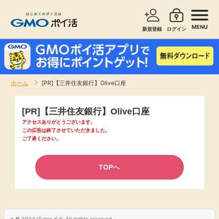
MENU
新規登録
ログイン
サービスで探す
ショッピングで探す
ホーム
[PR]【三井住友銀行】Olive口座
お知らせ
旅行・レンタカー
[PR]【三井住友銀行】Olive口座
新着
アクセスありがとうございます。
無料サービス
この広告は終了させていただきました。
ご了承ください。
高還元
エンタメ
TOPへ
無料
クレジットカード
暮らし
即日還元
© 2024 iTunes K.K. All rights reserved.