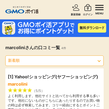
MENU
新規登録
ログイン
サービスで探す
ショッピングで探す
お知らせ
marcoliniさんの口コミ一覧
4件
旅行・レンタカー
新着
無料サービス
高還元
エンタメ
[1]
Yahoo!ショッピング(ヤフーショッピング)
marcolini
無料
クレジットカード
（5/5）
よく利用します。他社サイトと比べてから利用する事も多い
です。他社にないものがこちらにあったりするのでお買い物
暮らし
即日還元
の時は必ず検索してみます。コリー経由にするとポイント二