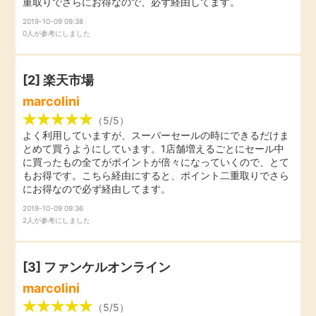
重取りでさらにお得なので、必ず経由してます。
引っ越し
2019-10-09 09:38
アンケート
0人が参考にしました
買取・査定
ゲーム
[2]
楽天市場
学び
marcolini
買い物
（5/5）
進学・教育
よく利用していますが、スーパーセールの時にできるだけま
とめて買うようにしています。1店舗増えるごとにセール中
モニター
に買ったもの全てがポイントが倍々になっていくので、とて
美容・健康
もお得です。こちら経由にすると、ポイント二重取りでさら
にお得なので必ず経由してます。
ポイ活お得情報
月額有料サービス
2019-10-09 09:36
2人が参考にしました
お友達紹介
銀行・金融・投資
[3]
ファンケルオンライン
家計の固定費
カード比較
marcolini
（5/5）