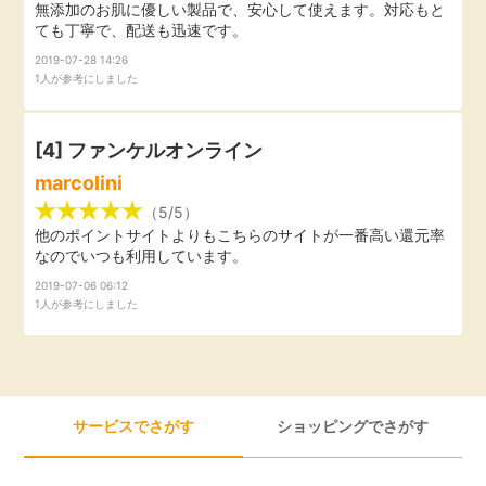
無添加のお肌に優しい製品で、安心して使えます。対応もと
毎日ゲット
ても丁寧で、配送も迅速です。
2019-07-28 14:26
1人が参考にしました
特集一覧
[4]
ファンケルオンライン
GMOポイ活の使い方
marcolini
（5/5）
ヘルプセンター
他のポイントサイトよりもこちらのサイトが一番高い還元率
なのでいつも利用しています。
2019-07-06 06:12
1人が参考にしました
サービスでさがす
ショッピングでさがす