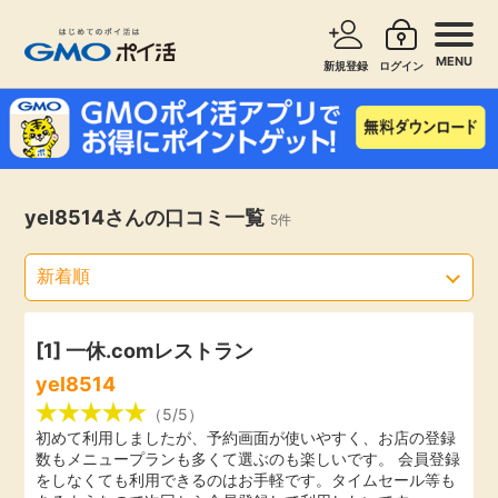
MENU
新規登録
ログイン
サービスで探す
ショッピングで探す
お知らせ
yel8514さんの口コミ一覧
5件
旅行・レンタカー
新着
無料サービス
高還元
エンタメ
[1] 一休.comレストラン
yel8514
無料
クレジットカード
（5/5）
初めて利用しましたが、予約画面が使いやすく、お店の登録
数もメニュープランも多くて選ぶのも楽しいです。 会員登録
暮らし
即日還元
をしなくても利用できるのはお手軽です。タイムセール等も