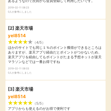
あるようなので次回から会員登録して利用したいです。
引っ越し
2019-02-11 08:23
アンケート
0人が参考にしました
買取・査定
ゲーム
[2]
楽天市場
学び
yel8514
買い物
（4/5）
進学・教育
ほかのサイトでも同じ１％のポイント獲得ができるところは
ありますが、楽天アプリ経由だとポイントがつかないため、
モニター
楽天アプリを経由してもポイントがたまる予想ネットが楽天
美容・健康
マラソンなどでは一番お得ですね
2019-02-11 08:03
ポイ活お得情報
0人が参考にしました
月額有料サービス
お友達紹介
銀行・金融・投資
[3]
楽天市場
yel8514
家計の固定費
カード比較
（5/5）
アプリからも使えるのがお得で便利です