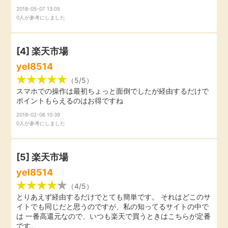
毎日ゲット
2018-05-07 13:05
0人が参考にしました
特集一覧
[4]
楽天市場
yel8514
GMOポイ活の使い方
（5/5）
スマホでの操作は最初ちょっと面倒でしたが経由するだけで
ポイントもらえるのはお得ですね
ヘルプセンター
2018-02-06 10:39
0人が参考にしました
[5]
楽天市場
yel8514
（4/5）
とりあえず経由するだけでとても簡単です。 それはどこのサ
イトでも同じだと思うのですが、私の知ってるサイトの中で
は 一番高還元なので、いつも楽天で買うときはこちらが定番
です。