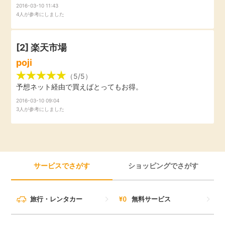
2016-03-10 11:43
引っ越し
4人が参考にしました
アンケート
買取・査定
[2]
楽天市場
ゲーム
poji
学び
（5/5）
買い物
予想ネット経由で買えばとってもお得。
進学・教育
2016-03-10 09:04
3人が参考にしました
モニター
美容・健康
ポイ活お得情報
月額有料サービス
サービスでさがす
ショッピングでさがす
お友達紹介
銀行・金融・投資
旅行・レンタカー
無料サービス
家計の固定費
カード比較