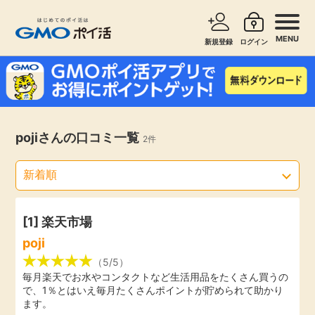
MENU
新規登録
ログイン
サービスで探す
ショッピングで探す
お知らせ
pojiさんの口コミ一覧
2件
旅行・レンタカー
新着
無料サービス
高還元
エンタメ
[1]
楽天市場
poji
無料
クレジットカード
（5/5）
毎月楽天でお水やコンタクトなど生活用品をたくさん買うの
で、1％とはいえ毎月たくさんポイントが貯められて助かり
暮らし
即日還元
ます。