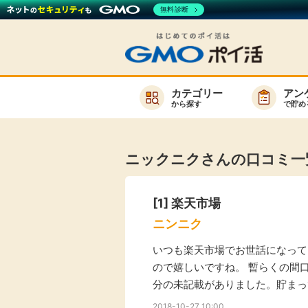
無料診断
カテゴリー
アン
から探す
で貯め
お知らせ
新着
ニックニクさんの口コミ一
キーワード
高還元
[1]
楽天市場
無料
ニンニク
サービスか
いつも楽天市場でお世話になってい
ので嬉しいですね。 暫らくの間
分の未記載がありました。貯まっ
楽天サービス一覧
2018-10-27 10:00