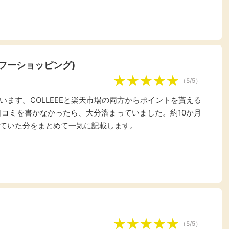
楽天ビューティ
楽天24
楽天トラベル
楽天ブックス
即日還元
購入額の0.7%P
購入額の1%P
購入額の1%P
購入額の1%P
ヤフーショッピング)
（5/5）
ポイ活
お得情報
（貯ま
ます。COLLEEEと楽天市場の両方からポイントを貰える
サービス
口コミを書かなかったら、大分溜まっていました。約10か月
ていた分をまとめて一気に記載します。
（5/5）