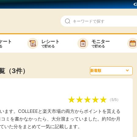
ケート
レシート
モニター
る
で貯める
で貯める
即日還元
モニター
アンケート
お友達紹介
覧（3件）
で検索
ゲーム
ポイ活お得情報
買い物
GMOポイ活の使い方
（5/5）
ら検索
カテゴ
ます。COLLEEEと楽天市場の両方からポイントを貰える
口コミを書かなかったら、大分溜まっていました。約10か月
ていた分をまとめて一気に記載します。
新着