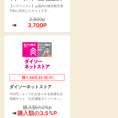
【トラベリスト】は国内の格安航空券
楽天toto【無料利
楽天レシピ
用登録】
予約に特化したサイトです。
アンケート
レシ活
2,800p
3,700P
100P
140P
ポイント
キャンペーン
情報
る・使えるお店）
残り
24
日
23:10:30
ダイソーネットストア
100円ショップがお送りする快適生活
情報サイト『公式通販ダイソーネット
ストア』が2021年よりオープン！
購入額の2%p
購入額の3.5%P