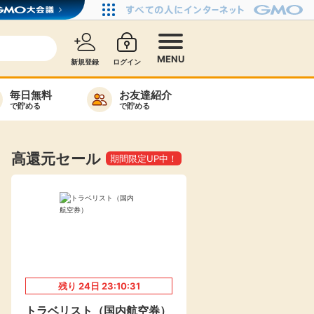
MENU
新規登録
ログイン
毎日無料
お友達紹介
で貯める
で貯める
カード比較
毎日ゲット
高還元セール
期間限定UP中！
特集一覧
ヘルプセンター
リーから検索
残り
24
日
23:10:30
高還元
無料
トラベリスト（国内航空券）