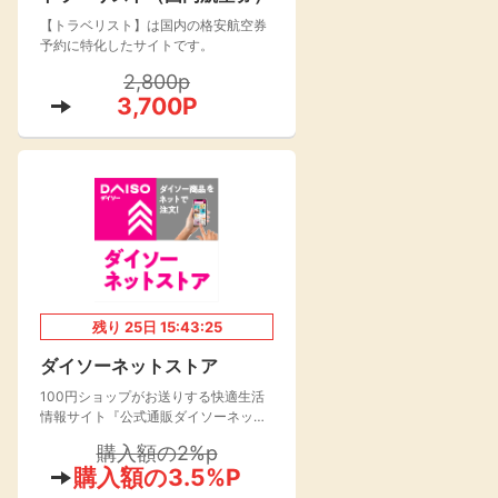
【トラベリスト】は国内の格安航空券
楽天toto【無料利
楽天レシピ
用登録】
予約に特化したサイトです。
アンケート
レシ活
2,800p
3,700P
100P
140P
ポイント
キャンペーン
情報
る・使えるお店）
残り
25
日
15:43:24
ダイソーネットストア
100円ショップがお送りする快適生活
情報サイト『公式通販ダイソーネット
ストア』が2021年よりオープン！
購入額の2%p
購入額の3.5%P