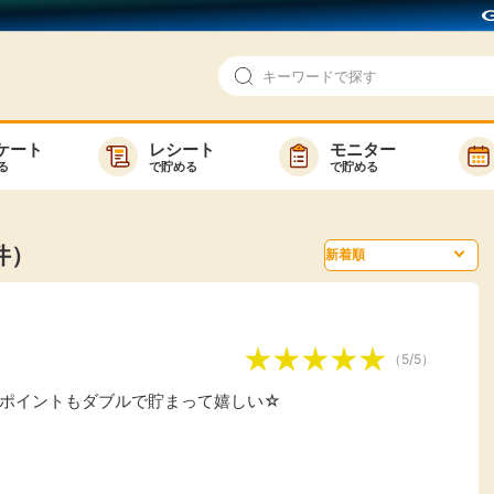
ケート
レシート
モニター
る
で貯める
で貯める
即日還元
モニター
アンケート
お友達紹介
件）
で検索
ゲーム
ポイ活お得情報
買い物
GMOポイ活の使い方
（5/5）
ら検索
カテゴ
ポイントもダブルで貯まって嬉しい☆
新着