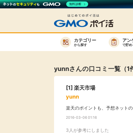
無料診断
カテゴリー
アン
から探す
で貯め
お知らせ
新着
yunnさんの口コミ一覧（1
キーワード
高還元
[1]
楽天市場
無料
yunn
サービスか
楽天のポイントも、予想ネットの
2016-03-06 01:16
楽天サービス一覧
3人が参考にしました