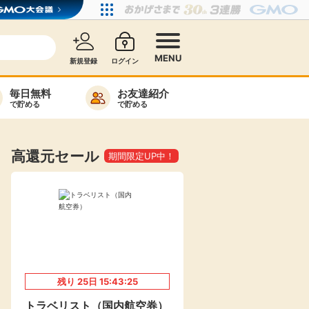
MENU
新規登録
ログイン
毎日無料
お友達紹介
で貯める
で貯める
カード比較
毎日ゲット
高還元セール
期間限定UP中！
特集一覧
ヘルプセンター
リーから検索
残り
25
日
15:43:24
高還元
無料
トラベリスト（国内航空券）