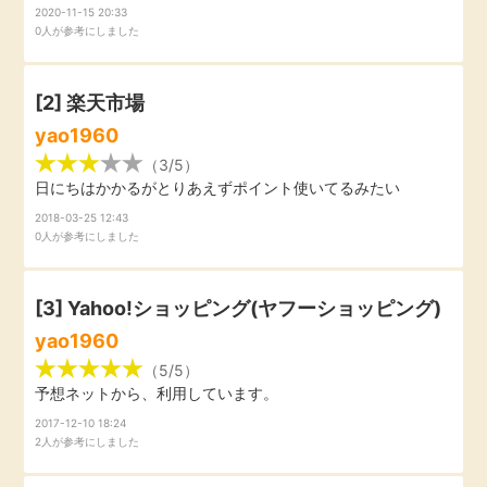
2020-11-15 20:33
引っ越し
0人が参考にしました
アンケート
買取・査定
[2]
楽天市場
ゲーム
yao1960
学び
（3/5）
買い物
日にちはかかるがとりあえずポイント使いてるみたい
進学・教育
2018-03-25 12:43
0人が参考にしました
モニター
美容・健康
[3]
Yahoo!ショッピング(ヤフーショッピング)
ポイ活お得情報
月額有料サービス
yao1960
（5/5）
お友達紹介
銀行・金融・投資
予想ネットから、利用しています。
2017-12-10 18:24
家計の固定費
カード比較
2人が参考にしました