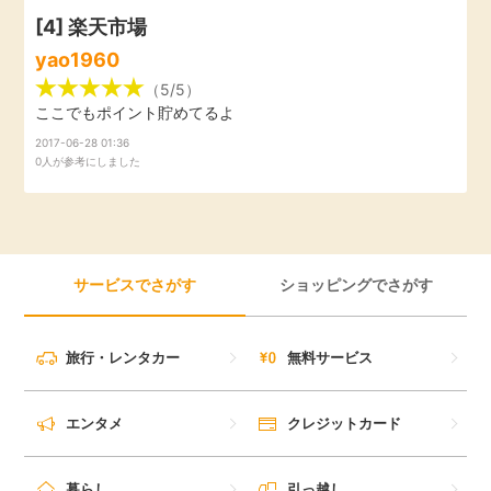
毎日ゲット
[4]
楽天市場
yao1960
特集一覧
（5/5）
ここでもポイント貯めてるよ
2017-06-28 01:36
GMOポイ活の使い方
0人が参考にしました
ヘルプセンター
サービスでさがす
ショッピングでさがす
旅行・レンタカー
無料サービス
エンタメ
クレジットカード
暮らし
引っ越し