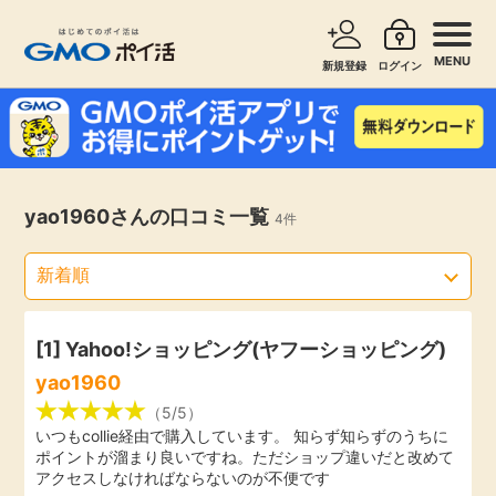
MENU
新規登録
ログイン
サービスで探す
ショッピングで探す
お知らせ
yao1960さんの口コミ一覧
4件
旅行・レンタカー
新着
無料サービス
高還元
エンタメ
[1]
Yahoo!ショッピング(ヤフーショッピング)
yao1960
無料
クレジットカード
（5/5）
いつもcollie経由で購入しています。 知らず知らずのうちに
ポイントが溜まり良いですね。ただショップ違いだと改めて
暮らし
即日還元
アクセスしなければならないのが不便です