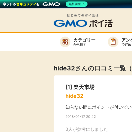
無料診断
カテゴリー
アン
から探す
で貯め
お知らせ
新着
hide32さんの口コミ一覧（
キーワード
高還元
[1]
楽天市場
無料
hide32
サービスか
知らない間にポイントが付いてい
2018-01-17 20:42
楽天サービス一覧
0人が参考にしました