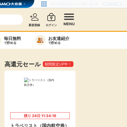
MENU
新規登録
ログイン
毎日無料
お友達紹介
で貯める
で貯める
カード比較
毎日ゲット
高還元セール
期間限定UP中！
特集一覧
ヘルプセンター
リーから検索
残り
24
日
11:34:15
高還元
無料
トラベリスト（国内航空券）