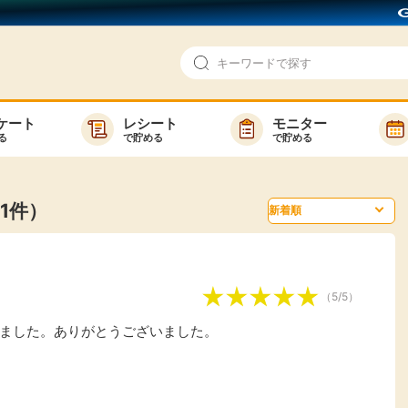
ケート
レシート
モニター
る
で貯める
で貯める
即日還元
モニター
アンケート
お友達紹介
1件）
で検索
ゲーム
ポイ活お得情報
買い物
GMOポイ活の使い方
（5/5）
ら検索
カテゴ
ました。ありがとうございました。
新着