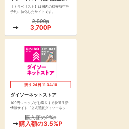
【トラベリスト】は国内の格安航空券
楽天toto【無料利
楽天レシピ
用登録】
予約に特化したサイトです。
アンケート
レシ活
2,800p
3,700P
100P
140P
ポイント
キャンペーン
情報
る・使えるお店）
残り
24
日
11:34:15
ダイソーネットストア
100円ショップがお送りする快適生活
情報サイト『公式通販ダイソーネット
ストア』が2021年よりオープン！
購入額の2%p
購入額の3.5%P