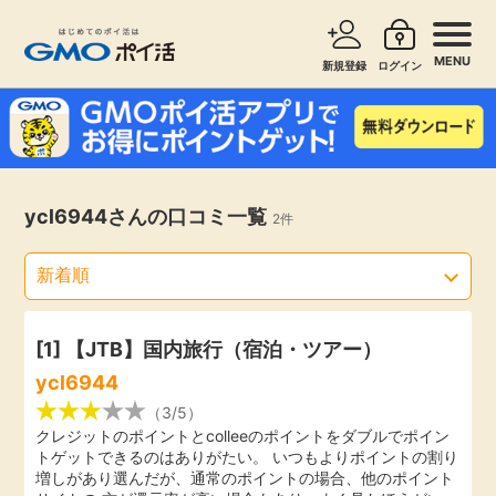
MENU
新規登録
ログイン
サービスで探す
ショッピングで探す
お知らせ
ycl6944さんの口コミ一覧
2件
旅行・レンタカー
新着
無料サービス
高還元
エンタメ
[1]
【JTB】国内旅行（宿泊・ツアー）
ycl6944
無料
クレジットカード
（3/5）
クレジットのポイントとcolleeのポイントをダブルでポイン
トゲットできるのはありがたい。 いつもよりポイントの割り
暮らし
即日還元
増しがあり選んだが、通常のポイントの場合、他のポイント