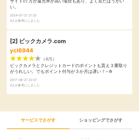
サイトの 方が還元率が高い場合もあり、よく見たほうがい
い。
引っ越し
アンケート
2024-07-21 21:25
0人が参考にしました
買取・査定
ゲーム
[2]
ビックカメラ.com
学び
ycl6944
買い物
進学・教育
（4/5）
ビックカメラとクレジットカードのポイントも貰え３重取り
モニター
がうれしい。でもポイント付与が３か月は遅い！−☆
美容・健康
2017-08-27 22:07
0人が参考にしました
ポイ活お得情報
月額有料サービス
お友達紹介
銀行・金融・投資
サービスでさがす
ショッピングでさがす
家計の固定費
カード比較