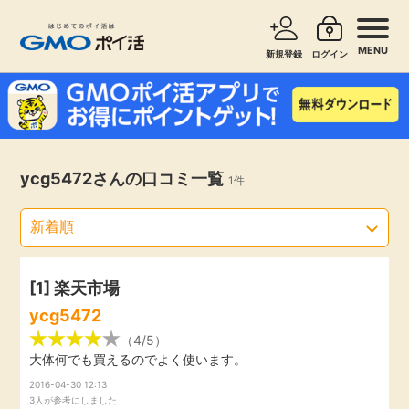
MENU
新規登録
ログイン
サービスで探す
ショッピングで探す
お知らせ
ycg5472さんの口コミ一覧
1件
旅行・レンタカー
新着
無料サービス
高還元
エンタメ
[1]
楽天市場
ycg5472
無料
クレジットカード
（4/5）
大体何でも買えるのでよく使います。
暮らし
2016-04-30 12:13
即日還元
3人が参考にしました