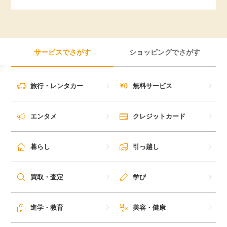
引っ越し
アンケート
買取・査定
ゲーム
サービスでさがす
ショッピングでさがす
学び
買い物
旅行・レンタカー
無料サービス
進学・教育
モニター
エンタメ
クレジットカード
美容・健康
ポイ活お得情報
暮らし
引っ越し
月額有料サービス
お友達紹介
買取・査定
学び
銀行・金融・投資
家計の固定費
カード比較
進学・教育
美容・健康