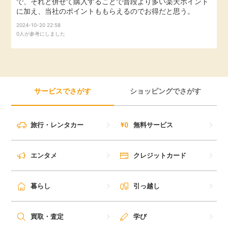
で、それと併せて購入することで普段より多い楽天ポイント
に加え、当社のポイントももらえるのでお得だと思う。
引っ越し
アンケート
2024-10-20 22:58
0人が参考にしました
買取・査定
ゲーム
学び
買い物
サービスでさがす
ショッピングでさがす
進学・教育
モニター
美容・健康
旅行・レンタカー
無料サービス
ポイ活お得情報
月額有料サービス
エンタメ
クレジットカード
お友達紹介
銀行・金融・投資
暮らし
引っ越し
家計の固定費
カード比較
買取・査定
学び