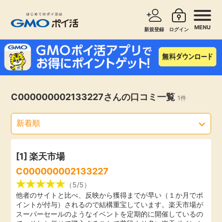
MENU
新規登録
ログイン
サービスで探す
ショッピングで探す
お知らせ
C000000002133227さんの口コミ一覧
1件
旅行・レンタカー
新着
無料サービス
高還元
エンタメ
[1]
楽天市場
C000000002133227
無料
クレジットカード
（5/5）
他者のサイトと比べ、反映から獲得までが早い（１か月でポ
イントが付与）されるので結構重宝しています。楽天市場が
暮らし
即日還元
スーパーセールのようなイベントを定期的に開催しているの