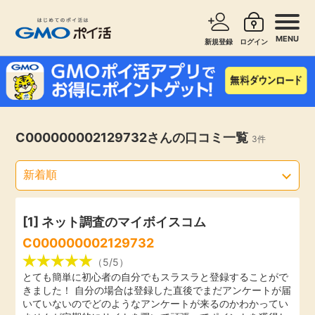
MENU
新規登録
ログイン
サービスで探す
ショッピングで探す
お知らせ
C000000002129732さんの口コミ一覧
3件
旅行・レンタカー
新着
無料サービス
高還元
エンタメ
[1]
ネット調査のマイボイスコム
C000000002129732
無料
クレジットカード
（5/5）
とても簡単に初心者の自分でもスラスラと登録することがで
きました！ 自分の場合は登録した直後でまだアンケートが届
暮らし
即日還元
いていないのでどのようなアンケートが来るのかわかってい