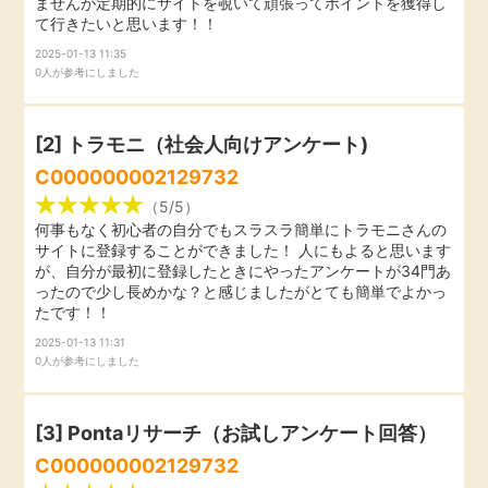
ませんが定期的にサイトを覗いて頑張ってポイントを獲得し
て行きたいと思います！！
引っ越し
アンケート
2025-01-13 11:35
0人が参考にしました
買取・査定
ゲーム
[2]
トラモニ（社会人向けアンケート)
学び
C000000002129732
買い物
進学・教育
（5/5）
何事もなく初心者の自分でもスラスラ簡単にトラモニさんの
モニター
サイトに登録することができました！ 人にもよると思います
美容・健康
が、自分が最初に登録したときにやったアンケートが34門あ
ったので少し長めかな？と感じましたがとても簡単でよかっ
ポイ活お得情報
たです！！
月額有料サービス
2025-01-13 11:31
0人が参考にしました
お友達紹介
銀行・金融・投資
[3] Pontaリサーチ（お試しアンケート回答）
家計の固定費
カード比較
C000000002129732