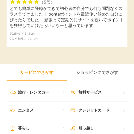
（5/5）
毎日ゲット
とても簡単に登録ができて初心者の自分でも何も問題なくス
ラスラできました！ pontaポイントを最近使い始めた自分に
ぴったりでした！ 頑張って定期的にサイトを覗いてポイント
特集一覧
を獲得していけたらいいなーと思っています
2025-01-13 11:24
0人が参考にしました
GMOポイ活の使い方
ヘルプセンター
サービスでさがす
ショッピングでさがす
旅行・レンタカー
無料サービス
エンタメ
クレジットカード
暮らし
引っ越し