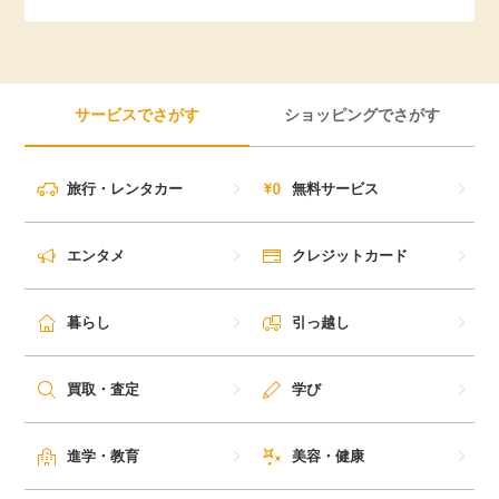
引っ越し
アンケート
買取・査定
ゲーム
サービスでさがす
ショッピングでさがす
学び
買い物
旅行・レンタカー
無料サービス
進学・教育
モニター
エンタメ
クレジットカード
美容・健康
ポイ活お得情報
暮らし
引っ越し
月額有料サービス
お友達紹介
買取・査定
学び
銀行・金融・投資
家計の固定費
カード比較
進学・教育
美容・健康