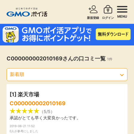
MENU
新規登録
ログイン
サービスで探す
ショッピングで探す
お知らせ
C000000002010169さんの口コミ一覧
1件
旅行・レンタカー
新着
無料サービス
高還元
エンタメ
[1]
楽天市場
C000000002010169
無料
クレジットカード
（5/5）
承認がとても早く大変良かったです。
暮らし
2019-06-21 11:52
即日還元
0人が参考にしました