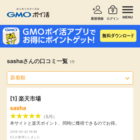
MENU
新規登録
ログイン
サービスで探す
ショッピングで探す
お知らせ
sashaさんの口コミ一覧
1件
旅行・レンタカー
新着
無料サービス
高還元
エンタメ
[1]
楽天市場
sasha
無料
クレジットカード
（5/5）
本サイトと楽天ポイント、同時に獲得できるのでお得。
暮らし
2018-05-20 19:49
即日還元
0人が参考にしました