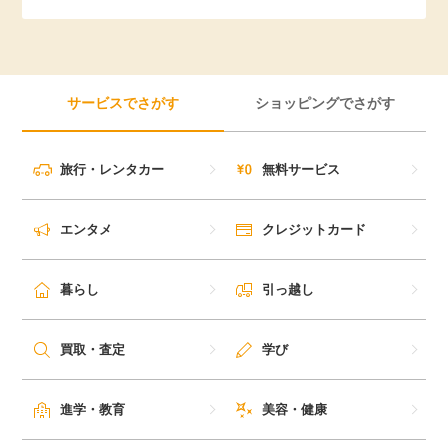
引っ越し
アンケート
買取・査定
ゲーム
サービスでさがす
ショッピングでさがす
学び
買い物
旅行・レンタカー
無料サービス
進学・教育
モニター
エンタメ
クレジットカード
美容・健康
ポイ活お得情報
暮らし
引っ越し
月額有料サービス
お友達紹介
買取・査定
学び
銀行・金融・投資
家計の固定費
カード比較
進学・教育
美容・健康