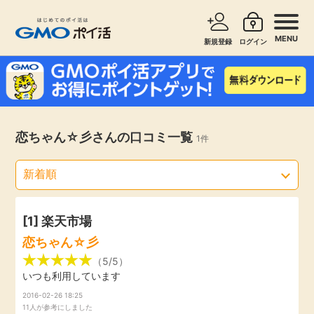
MENU
新規登録
ログイン
サービスで探す
ショッピングで探す
お知らせ
恋ちゃん☆彡さんの口コミ一覧
1件
旅行・レンタカー
新着
無料サービス
高還元
エンタメ
[1]
楽天市場
恋ちゃん☆彡
無料
クレジットカード
（5/5）
いつも利用しています
暮らし
2016-02-26 18:25
即日還元
11人が参考にしました