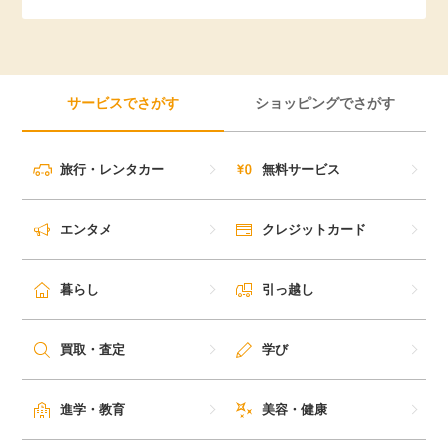
引っ越し
アンケート
買取・査定
ゲーム
サービスでさがす
ショッピングでさがす
学び
買い物
旅行・レンタカー
無料サービス
進学・教育
モニター
エンタメ
クレジットカード
美容・健康
ポイ活お得情報
暮らし
引っ越し
月額有料サービス
お友達紹介
買取・査定
学び
銀行・金融・投資
家計の固定費
カード比較
進学・教育
美容・健康