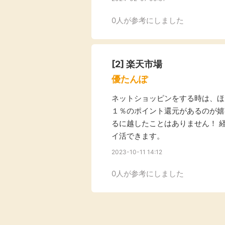
Rakuten Fashion
楽天証券
（楽天ファッショ
0人が参考にしました
ン）
340P
[2]
楽天市場
購入額の3.5%P
優たんぽ
ネットショッピンをする時は、ほ
その他の楽天
１％のポイント還元があるのが嬉
るに越したことはありません！ 
イ活できます。
2023-10-11 14:12
0人が参考にしました