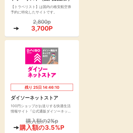
【トラベリスト】は国内の格安航空券
楽天toto【無料利
楽天レシピ
用登録】
予約に特化したサイトです。
アンケート
レシ活
2,800p
3,700P
100P
140P
ポイント
キャンペーン
情報
る・使えるお店）
残り
25
日
14:46:09
ダイソーネットストア
100円ショップがお送りする快適生活
情報サイト『公式通販ダイソーネット
ストア』が2021年よりオープン！
購入額の2%p
購入額の3.5%P