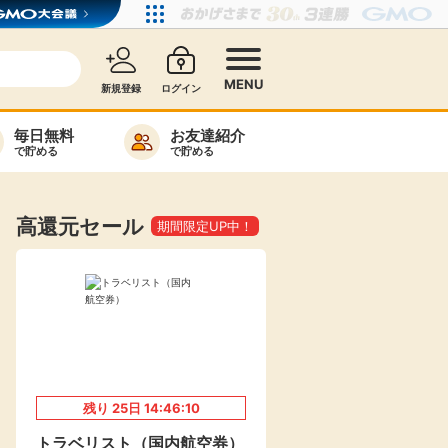
MENU
新規登録
ログイン
毎日無料
お友達紹介
で貯める
で貯める
カード比較
毎日ゲット
高還元セール
期間限定UP中！
特集一覧
ヘルプセンター
リーから検索
残り
25
日
14:46:09
高還元
無料
トラベリスト（国内航空券）