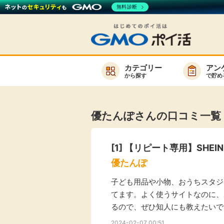
無料診断
カテゴリー
アン
から探す
で貯め
お知らせ
新着
優たんぽさんの口コミ一覧
キーワード
高還元
[1]
【リピート専用】SHEI
無料
優たんぽ
サービスか
子ども用品や小物、おうちスタジ
てます。よく使うサイトなのに、
るので、ぜひ知人にも教えたいで
楽天サービス一覧
2024-02-07 00:51