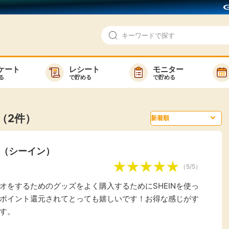
ケート
レシート
モニター
る
で貯める
で貯める
即日還元
モニター
アンケート
お友達紹介
（2件）
で検索
ゲーム
ポイ活お得情報
N（シーイン）
買い物
GMOポイ活の使い方
（5/5）
ら検索
カテゴ
オをするためのグッズをよく購入するためにSHEINを使っ
ポイント還元されてとっても嬉しいです！お得な感じがす
す。
新着