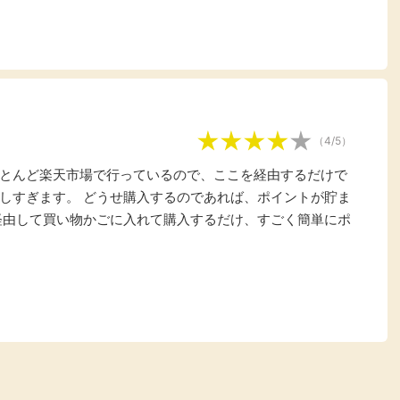
楽天ビューティ
楽天24
楽天トラベル
楽天ブックス
即日還元
購入額の0.7%P
購入額の1%P
購入額の1%P
購入額の1%P
（4/5）
ポイ活
お得情報
（貯ま
とんど楽天市場で行っているので、ここを経由するだけで
サービス
しすぎます。 どうせ購入するのであれば、ポイントが貯ま
経由して買い物かごに入れて購入するだけ、すごく簡単にポ