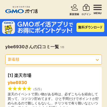
MENU
新規登録
ログイン
サービスで探す
ショッピングで探す
お知らせ
ybe6930さんの口コミ一覧
1件
旅行・レンタカー
新着
無料サービス
高還元
エンタメ
[1]
楽天市場
ybe6930
無料
クレジットカード
（5/5）
楽天のイベントで買い物がある時は、必ずこちらを経由して
買って、コツコツ貯めてます。 ひと手間だけでポイントが貯
暮らし
即日還元
められるので難しくもないし、チリツモで有り難いなといつ