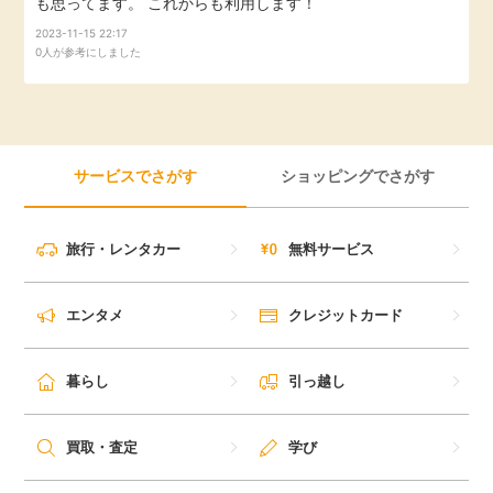
も思ってます。 これからも利用します！
引っ越し
2023-11-15 22:17
アンケート
0人が参考にしました
買取・査定
ゲーム
学び
サービスでさがす
ショッピングでさがす
買い物
進学・教育
モニター
旅行・レンタカー
無料サービス
美容・健康
ポイ活お得情報
エンタメ
クレジットカード
月額有料サービス
お友達紹介
暮らし
引っ越し
銀行・金融・投資
家計の固定費
カード比較
買取・査定
学び