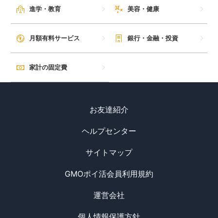
進学・教育
美容・健康
毎日ゲット
月額有料サービス
銀行・金融・投資
特集一覧
家計の固定費
GMOポイ活の使い方
ヘルプセンター
お友達紹介
ヘルプセンター
サイトマップ
GMOポイ活会員利用規約
運営会社
個人情報保護方針