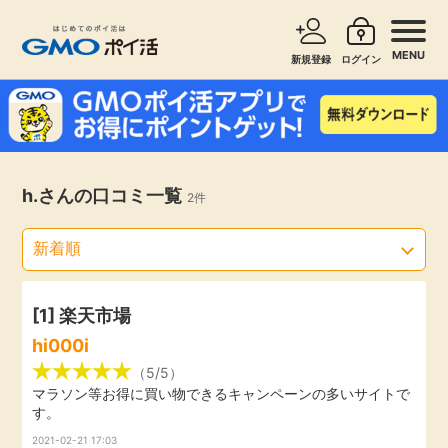
MENU
新規登録
ログイン
サービスで探す
ショッピングで探す
お知らせ
h.さんの口コミ一覧
2件
旅行・レンタカー
新着
無料サービス
高還元
エンタメ
[1]
楽天市場
hi000i
無料
クレジットカード
（5/5）
マラソン等お得に買い物できるキャンペーンの多いサイトで
す。
暮らし
即日還元
2021-02-21 17:03