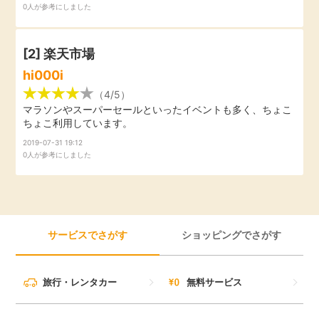
0人が参考にしました
引っ越し
アンケート
[2]
楽天市場
買取・査定
ゲーム
hi000i
（4/5）
学び
マラソンやスーパーセールといったイベントも多く、ちょこ
買い物
ちょこ利用しています。
進学・教育
2019-07-31 19:12
0人が参考にしました
モニター
美容・健康
ポイ活お得情報
月額有料サービス
サービスでさがす
ショッピングでさがす
お友達紹介
銀行・金融・投資
旅行・レンタカー
無料サービス
家計の固定費
カード比較