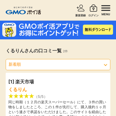
MENU
新規登録
ログイン
サービスで探す
ショッピングで探す
お知らせ
くるりんさんの口コミ一覧
2件
旅行・レンタカー
新着
無料サービス
高還元
エンタメ
[1]
楽天市場
くるりん
無料
クレジットカード
（5/5）
同じ時期（１２月の楽天スーパーセール）にて、３件の買い
物をしましたところ、この１件が先行して、購入後約１ヶ月
暮らし
即日還元
という速さで承認をいただけました。このサイトを経由した