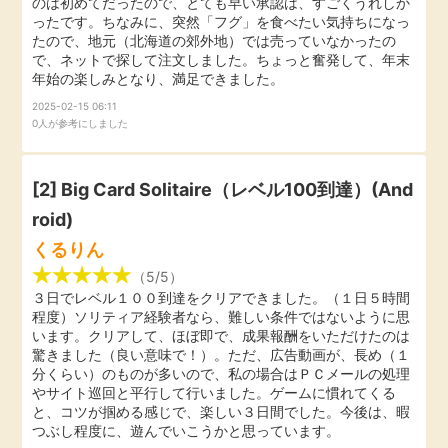
のは初めてだったので、とても早い承認は、すごくうれしか
ったです。ちなみに、突然「フグ」を食べたい気持ちになっ
引っ越し
アンケート
たので、地元（北海道の郊外地）では売っていなかったの
で、ネットで探して注文しました。ちょっと奮発して、年末
年始の楽しみとなり、満足できました。
買取・査定
ゲーム
2025-02-15 06:11
0人が参考にしました
学び
買い物
[2]
Big Card Solitaire（レベル100到達）(And
進学・教育
roid)
モニター
美容・健康
くるりん
（5/5）
ポイ活お得情報
月額有料サービス
３日でレベル１００到達をクリアできました。（１日５時間
程度）ソリティア経験者なら、難しい条件ではないように思
います。クリアして、ほぼ即で、成果報酬をいただけたのは
お友達紹介
銀行・金融・投資
驚きました（良い意味で！）。ただ、広告動画が、長め（１
分くらい）のものが多いので、私の場合はＰＣメールの処理
やサイト巡回と平行して行いました。ゲームに慣れてくる
家計の固定費
カード比較
と、コツが掴める感じで、楽しい３日間でした。今後は、暇
つぶし程度に、遊んでいこうかと思っています。