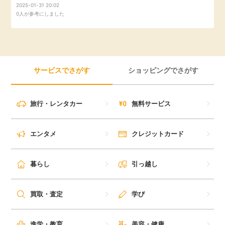
2025-01-31 20:02
毎日ゲット
0人が参考にしました
特集一覧
サービスでさがす
ショッピングでさがす
GMOポイ活の使い方
ヘルプセンター
旅行・レンタカー
無料サービス
エンタメ
クレジットカード
暮らし
引っ越し
買取・査定
学び
進学・教育
美容・健康