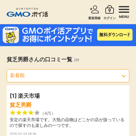
MENU
新規登録
ログイン
サービスで探す
ショッピングで探す
お知らせ
貧乏男爵さんの口コミ一覧
2件
旅行・レンタカー
新着
無料サービス
高還元
エンタメ
[1]
楽天市場
貧乏男爵
無料
クレジットカード
（4/5）
安定の楽天市場です。大抵の品物はどこかの店が扱っている
ので探すのも楽しみの一つです。
暮らし
即日還元
2018-02-04 09:36