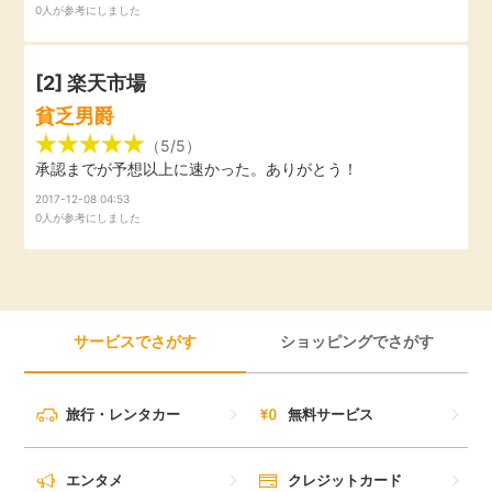
0人が参考にしました
引っ越し
アンケート
[2]
楽天市場
買取・査定
ゲーム
貧乏男爵
（5/5）
学び
承認までが予想以上に速かった。ありがとう！
買い物
2017-12-08 04:53
進学・教育
0人が参考にしました
モニター
美容・健康
ポイ活お得情報
月額有料サービス
サービスでさがす
ショッピングでさがす
お友達紹介
銀行・金融・投資
旅行・レンタカー
無料サービス
家計の固定費
カード比較
エンタメ
クレジットカード