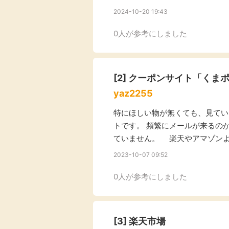
2024-10-20 19:43
Rakuten Fashion
楽天証券
（楽天ファッショ
ン）
0人が参考にしました
340P
購入額の3.5%P
[2]
クーポンサイト「くまポ
yaz2255
その他の楽天
特にほしい物が無くても、見てい
トです。 頻繁にメールが来るの
ていません。 楽天やアマゾン
2023-10-07 09:52
0人が参考にしました
[3]
楽天市場