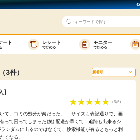
ケート
レシート
モニター
る
で貯める
で貯める
即日還元
モニター
アンケート
お友達紹介
覧（3件）
で検索
ゲーム
ポイ活お得情報
購入】
買い物
GMOポイ活の使い方
（5/5）
ら検索
カテゴ
ていて、ゴミの処分が楽だった。 サイズも表記通りで、画
有って困ってしまった(笑) 配送が早くて、追跡も出来るシ
がランダムに出るのではなくて、検索機能が有るともっと利
新着
たくなる。