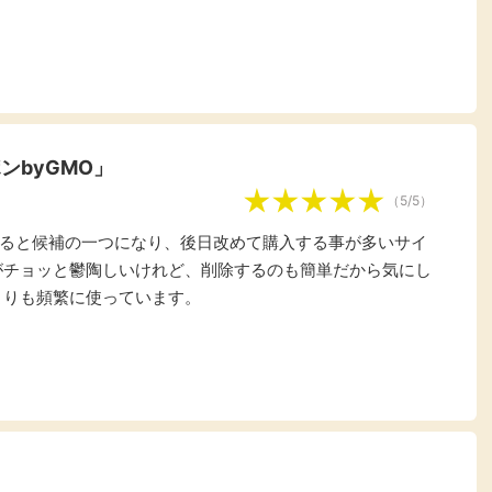
楽天ビューティ
楽天24
楽天トラベル
楽天ブックス
即日還元
購入額の0.7%P
購入額の1%P
購入額の1%P
購入額の1%P
ンbyGMO」
ポイ活
お得情報
（貯ま
（5/5）
サービス
ると候補の一つになり、後日改めて購入する事が多いサイ
がチョッと鬱陶しいけれど、削除するのも簡単だから気にし
よりも頻繁に使っています。