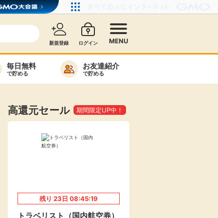
MENU
新規登録
ログイン
毎日無料
お友達紹介
で貯める
で貯める
カード比較
毎日ゲット
高還元セール
期間限定UP中！
特集一覧
ヘルプセンター
リーから検索
残り
23
日
08:45:18
高還元
無料
トラベリスト（国内航空券）