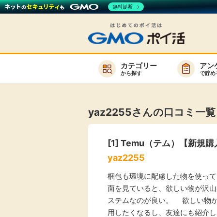
無料診断
カテゴリー
アン
から探す
で貯め
お知らせ
新着
yaz2255さんの口コミ一
キーワード
高還元
[1] Temu（テム）【新規
無料
yaz2255
サービスか
梱包も環境に配慮した物を使っ
面を見ていると、欲しい物が沢山
ステムなのが良い。 欲しい物
楽天サービス一覧
用したくなるし、友達にも紹介し