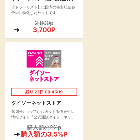
【トラベリスト】は国内の格安航空券
楽天toto【無料利
楽天レシピ
用登録】
予約に特化したサイトです。
アンケート
レシ活
2,800p
3,700P
100P
140P
ポイント
キャンペーン
情報
る・使えるお店）
残り
23
日
08:45:18
ダイソーネットストア
100円ショップがお送りする快適生活
情報サイト『公式通販ダイソーネット
ストア』が2021年よりオープン！
購入額の2%p
購入額の3.5%P