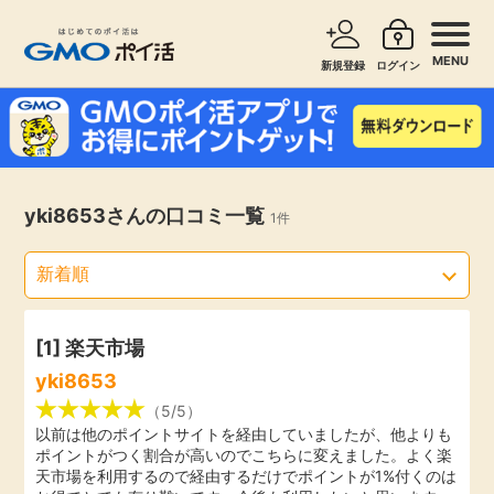
MENU
新規登録
ログイン
サービスで探す
ショッピングで探す
お知らせ
yki8653さんの口コミ一覧
1件
旅行・レンタカー
新着
無料サービス
高還元
エンタメ
[1]
楽天市場
yki8653
無料
クレジットカード
（5/5）
以前は他のポイントサイトを経由していましたが、他よりも
ポイントがつく割合が高いのでこちらに変えました。よく楽
暮らし
即日還元
天市場を利用するので経由するだけでポイントが1%付くのは