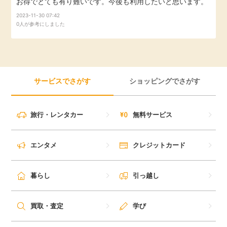
お得でとても有り難いです。今後も利用したいと思います。
引っ越し
2023-11-30 07:42
アンケート
0人が参考にしました
買取・査定
ゲーム
学び
サービスでさがす
ショッピングでさがす
買い物
進学・教育
モニター
旅行・レンタカー
無料サービス
美容・健康
ポイ活お得情報
エンタメ
クレジットカード
月額有料サービス
お友達紹介
暮らし
引っ越し
銀行・金融・投資
家計の固定費
カード比較
買取・査定
学び