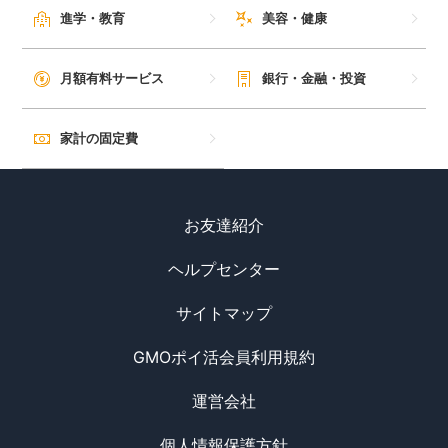
進学・教育
美容・健康
毎日ゲット
月額有料サービス
銀行・金融・投資
特集一覧
家計の固定費
GMOポイ活の使い方
ヘルプセンター
お友達紹介
ヘルプセンター
サイトマップ
GMOポイ活会員利用規約
運営会社
個人情報保護方針