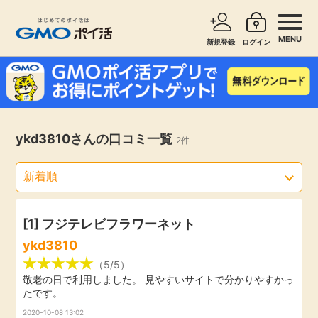
MENU
新規登録
ログイン
サービスで探す
ショッピングで探す
お知らせ
ykd3810さんの口コミ一覧
2件
旅行・レンタカー
新着
無料サービス
高還元
エンタメ
[1]
フジテレビフラワーネット
ykd3810
無料
クレジットカード
（5/5）
敬老の日で利用しました。 見やすいサイトで分かりやすかっ
たです。
暮らし
即日還元
2020-10-08 13:02