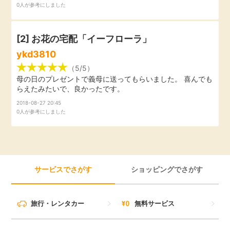
0人が参考にしました
引っ越し
アンケート
[2]
お花の宅配「イーフローラ」
買取・査定
ゲーム
ykd3810
（5/5）
学び
母の日のプレゼントで義母に送ってもらいました。 喜んでも
買い物
らえたみたいで、良かったです。
進学・教育
2018-08-27 20:45
0人が参考にしました
モニター
美容・健康
ポイ活お得情報
月額有料サービス
サービスでさがす
ショッピングでさがす
お友達紹介
銀行・金融・投資
旅行・レンタカー
無料サービス
家計の固定費
カード比較