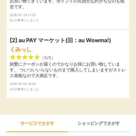
お買い物できています。ポイントの失効が忘れがちなのも残
念です。
引っ越し
アンケート
2018-07-24 11:32
5人が参考にしました
買取・査定
ゲーム
[2]
au PAY マーケット(旧：au Wowma!)
学び
くみっし
買い物
進学・教育
（5/5）
頻繁にクーポンが届くのでかなりお得にお買い物していま
モニター
す。 ついついいらないものまで購入してしまいますがストレ
美容・健康
ス発散なので大満足です。
2018-05-05 16:33
ポイ活お得情報
0人が参考にしました
月額有料サービス
お友達紹介
銀行・金融・投資
家計の固定費
サービスでさがす
ショッピングでさがす
カード比較