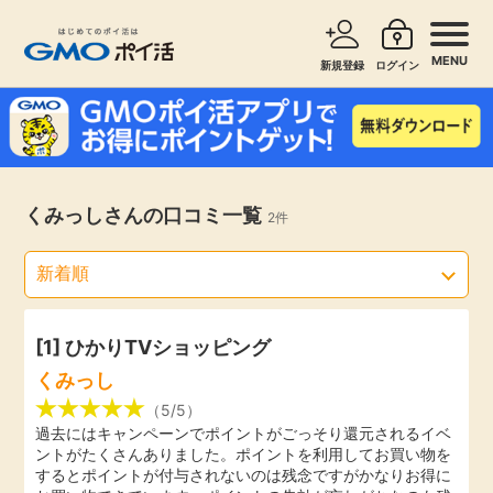
MENU
新規登録
ログイン
サービスで探す
ショッピングで探す
お知らせ
くみっしさんの口コミ一覧
2件
旅行・レンタカー
新着
無料サービス
高還元
エンタメ
[1] ひかりTVショッピング
くみっし
無料
クレジットカード
（5/5）
過去にはキャンペーンでポイントがごっそり還元されるイベ
ントがたくさんありました。ポイントを利用してお買い物を
暮らし
即日還元
するとポイントが付与されないのは残念ですがかなりお得に