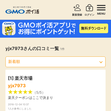
MENU
新規登録
ログイン
サービスで探す
ショッピングで探す
お知らせ
yjx7973さんの口コミ一覧
1件
旅行・レンタカー
新着
無料サービス
高還元
エンタメ
[1]
楽天市場
yjx7973
無料
クレジットカード
（5/5）
楽天クーポンはここで決まり
暮らし
2016-12-04 10:37
即日還元
1人が参考にしました