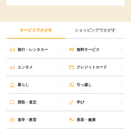
引っ越し
アンケート
買取・査定
ゲーム
サービスでさがす
ショッピングでさがす
学び
買い物
旅行・レンタカー
無料サービス
進学・教育
モニター
エンタメ
クレジットカード
美容・健康
ポイ活お得情報
暮らし
引っ越し
月額有料サービス
お友達紹介
買取・査定
学び
銀行・金融・投資
家計の固定費
カード比較
進学・教育
美容・健康