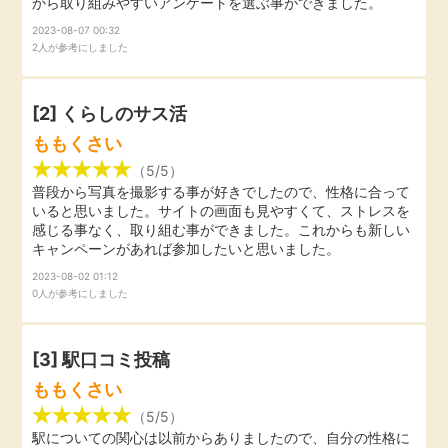
から取り組みやすいアンケートを選ぶ事ができました。
引っ越し
2023-08-07 00:32
アンケート
2人が参考にしました
買取・査定
ゲーム
[2] くらしのサス活
学び
ももくさい
買い物
（5/5）
進学・教育
普段から写真を撮影する事が好きでしたので、性格に合って
いると思いました。サイトの画面も見やすくて、ストレスを
モニター
感じる事なく、取り組む事ができました。これからも新しい
美容・健康
キャンペーンがあれば参加したいと思いました。
2023-08-02 01:12
ポイ活お得情報
0人が参考にしました
月額有料サービス
お友達紹介
銀行・金融・投資
[3]
駅口コミ投稿
ももくさい
家計の固定費
カード比較
（5/5）
駅についての関心は以前からありましたので、自分の性格に