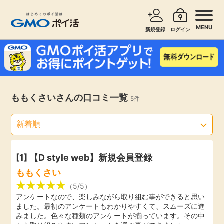
MENU
新規登録
ログイン
サービスで探す
ショッピングで探す
お知らせ
ももくさいさんの口コミ一覧
5件
旅行・レンタカー
新着
無料サービス
高還元
エンタメ
[1]
【D style web】新規会員登録
ももくさい
無料
クレジットカード
（5/5）
アンケートなので、楽しみながら取り組む事ができると思い
ました。最初のアンケートもわかりやすくて、スムーズに進
暮らし
即日還元
みました。色々な種類のアンケートが揃っています。その中