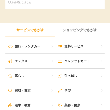
2人が参考にしました
引っ越し
アンケート
買取・査定
ゲーム
サービスでさがす
ショッピングでさがす
学び
買い物
旅行・レンタカー
無料サービス
進学・教育
モニター
美容・健康
エンタメ
クレジットカード
ポイ活お得情報
月額有料サービス
暮らし
引っ越し
お友達紹介
銀行・金融・投資
買取・査定
学び
家計の固定費
カード比較
進学・教育
美容・健康