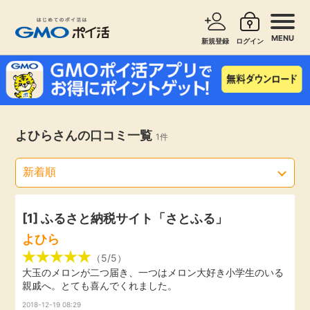
MENU
新規登録
ログイン
サービスで探す
ショッピングで探す
お知らせ
よひらさんの口コミ一覧
1件
旅行・レンタカー
新着
無料サービス
高還元
エンタメ
[1] ふるさと納税サイト「さとふる」
よひら
無料
クレジットカード
（5/5）
大玉のメロンが二つ届き、一つはメロン大好き小学生のいる
親戚へ。とても喜んでくれました。
暮らし
即日還元
2018-12-19 08:29